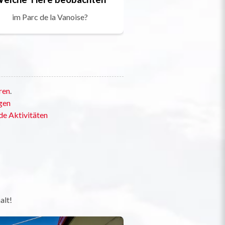
im Parc de la Vanoise?
ren
.
gen
de Aktivitäten
alt!