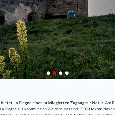
e
bietet La Plagne einen privilegierten Zugang zur Natur
. Am R
 La Plagne aus kommunalen Wäldern, das sind 3500 Hektar (das ent
mmen). 575.000 Besucher pro Jahr, 56.000 Betten, 225 km Pisten