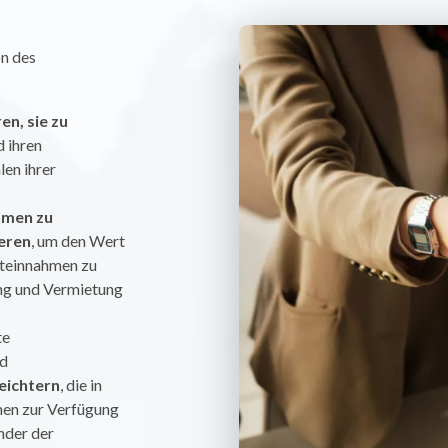
n des
en, sie zu
 ihren
en ihrer
hmen zu
ieren
, um den Wert
eteinnahmen zu
ung und Vermietung
te
nd
leichtern
, die in
en zur Verfügung
ender der