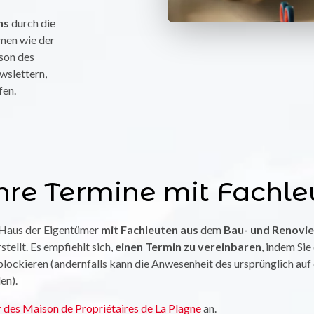
hs
durch die
men wie der
ison des
wslettern,
fen.
hre Termine mit Fachle
m Haus der Eigentümer
mit Fachleuten aus
dem
Bau- und Renovie
stellt. Es empfiehlt sich,
einen Termin zu vereinbaren
, indem Si
 blockieren (andernfalls kann die Anwesenheit des ursprünglich a
en).
 des Maison de Propriétaires de La Plagne
an.