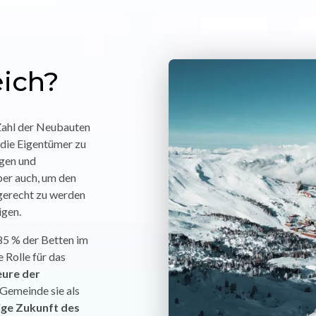
eich?
Zahl der Neubauten
, die Eigentümer zu
ngen und
er auch, um den
gerecht zu werden
igen.
 85 % der Betten im
e Rolle für das
ure der
 Gemeinde sie als
tige Zukunft des