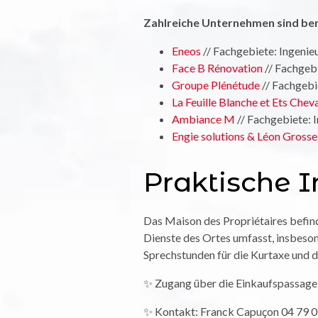
Zahlreiche Unternehmen sind ber
Eneos
// Fachgebiete: Ingenieu
Face B Rénovation
// Fachgebi
Groupe Plénétude
// Fachgebi
La Feuille Blanche et Ets Cheva
Ambiance M
// Fachgebiete: 
Engie solutions & Léon Gross
Praktische 
Das Maison des Propriétaires befind
Dienste des Ortes umfasst, insbeso
Sprechstunden für die Kurtaxe und d
✨ Zugang über die Einkaufspassage a
✨ Kontakt: Franck Capuçon 04 79 