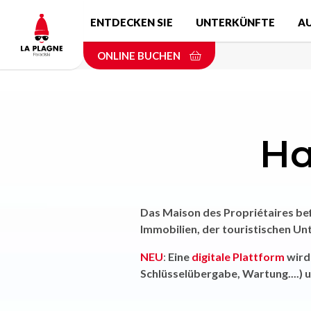
Skip
ENTDECKEN SIE
UNTERKÜNFTE
A
to
main
ONLINE BUCHEN
content
Ha
Das Maison des Propriétaires bef
Immobilien, der touristischen U
NEU
:
Eine
digitale Plattform
wird 
Schlüsselübergabe, Wartung....) 