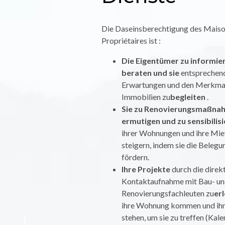
Die Daseinsberechtigung des Maiso
Propriétaires ist :
Die Eigentümer zu informier
beraten und sie
entsprechend
Erwartungen und den Merkmal
Immobilien zu
begleiten
.
Sie zu Renovierungsmaßna
ermutigen und zu sensibilis
ihrer Wohnungen und ihre Mi
steigern, indem sie die Beleg
fördern.
Ihre Projekte
durch die direk
Kontaktaufnahme mit Bau- u
Renovierungsfachleuten zu
er
ihre Wohnung kommen und ihn
stehen, um sie zu treffen (Kal