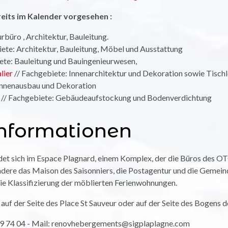
eits im Kalender vorgesehen :
rbüro , Architektur, Bauleitung.
ete: Architektur, Bauleitung, Möbel und Ausstattung
ete: Bauleitung und Bauingenieurwesen,
lier
// Fachgebiete: Innenarchitektur und Dekoration sowie Tisch
Innenausbau und Dekoration
e
// Fachgebiete: Gebäudeaufstockung und Bodenverdichtung
Informationen
et sich im Espace Plagnard, einem Komplex, der die Büros des OTG
ndere das Maison des Saisonniers, die Postagentur und die Gemein
ie Klassifizierung der möblierten Ferienwohnungen.
uf der Seite des Place St Sauveur oder auf der Seite des Bogens d
09 74 04 - Mail: renovhebergements@sigplaplagne.com