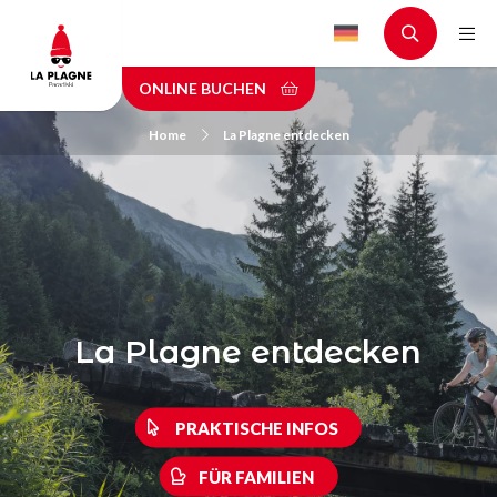
Skip
to
main
ONLINE BUCHEN
content
Home
La Plagne entdecken
La Plagne entdecken
PRAKTISCHE INFOS
FÜR FAMILIEN