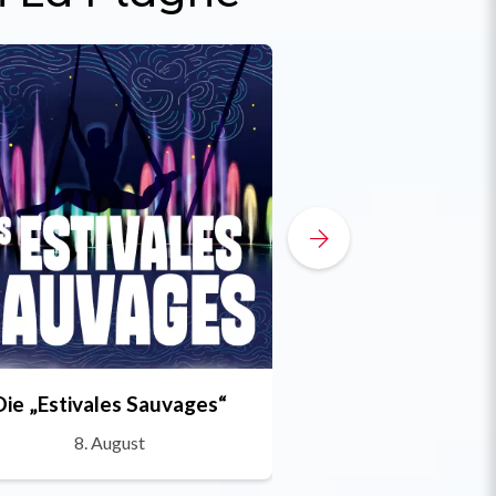
Die „Estivales Sauvages“
La Plagne Trai
8. August
27. Juli bis 14