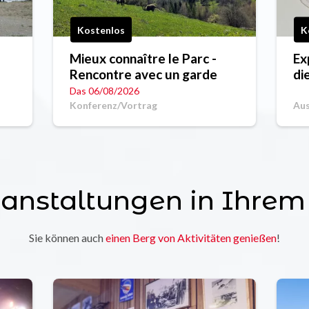
Kostenlos
K
Mieux connaître le Parc -
Ex
Rencontre avec un garde
di
Ca
Das 06/08/2026
No
Konferenz/Vortrag
Aus
kom
ranstaltungen in Ihrem
Sie können auch
einen Berg von Aktivitäten genießen
!