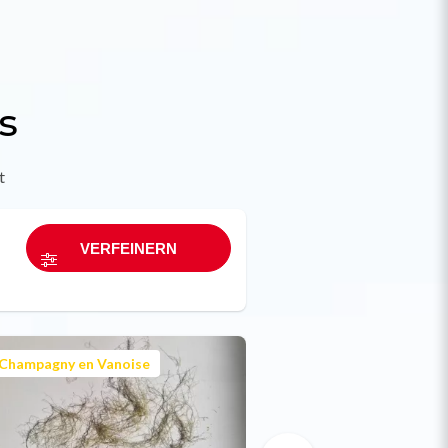
s
t
Champagny en Vanoise
La Plagne Vallée