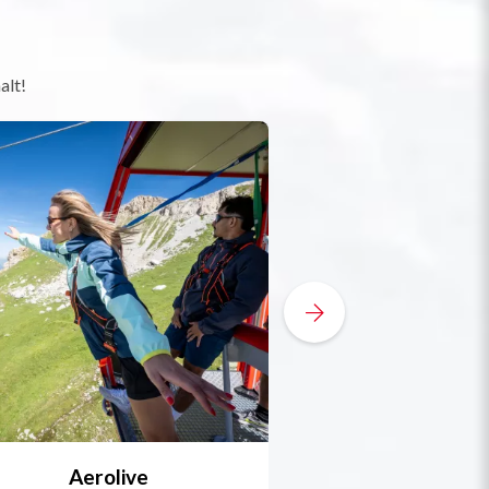
alt!
Aerolive
Bobsleigh, Skele