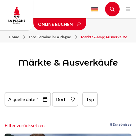
Skip
to
main
ONLINE BUCHEN
content
Home
Ihre Termine in La Plagne
Märkte &amp; Ausverkäufe
Märkte & Ausverkäufe
A quelle date ?
Dorf
Typ
8 Ergebnisse
Filter zurücksetzen