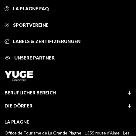
LA PLAGNE FAQ
SPORTVEREINE
LABELS & ZERTIFIZIERUNGEN
UNSERE PARTNER
BERUFLICHER BEREICH
Mitglied des Fremdenverkehrsamtes werden
DIE DÖRFER
Klassifizierung von Möbeln
La Plagne Vallée
Kurtaxe
LA PLAGNE
Champagny-en-Vanoise
Mediathek
Office de Tourisme de La Grande Plagne - 1355 route d’Aime - Les
Montchavin - Les Coches