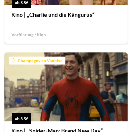
ab 8.5€
Kino | „Charlie und die Kängurus“
Vorführung / Kino
Champagny en Vanoise
ab 8.5€
Kino | „Spider-Man: Brand New Day“