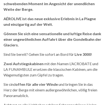
schwebenden Moment im Angesicht der unendlichen
Weite der Berge.
AÉROLIVE ist das neue exklusive Erlebnis in La Plagne
und einzigartig auf der Welt.
Gönnen Sie sich eine sensationelle und luftige Reise dank
einer ungewöhnlichen Auffahrt über die Gondelbahn der
Glaciers.
Sind Sie bereit? Gehen Sie sofort an Bord für
Live 3000
!
Zwei Aufstiegskabinen
mit den Namen L'ACROBATE und
LA FUNAMBULE ersetzen die klassischen Kabinen, um die
Wagemutigsten zum Gipfel zu tragen.
Sie sind
offen für alle vier Winde
und bringen Sie in das
Herz der Berge mit einem außergewöhnlichen, völlig freien
Panoramablick.
Achtung an alle Liebhaber schöner Schnappschüsse: Holen