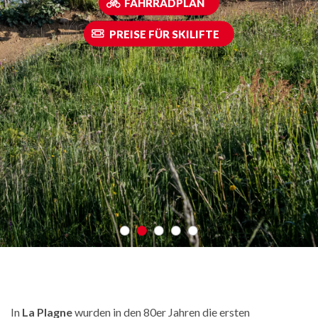
FAHRRADPLAN
PREISE FÜR SKILIFTE
In
La Plagne
wurden in den 80er Jahren die ersten