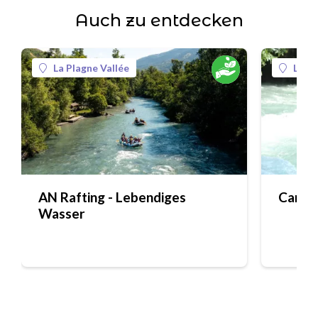
Auch zu entdecken
La Plagne Vallée
La Pl
AN Rafting - Lebendiges
Canora
Wasser