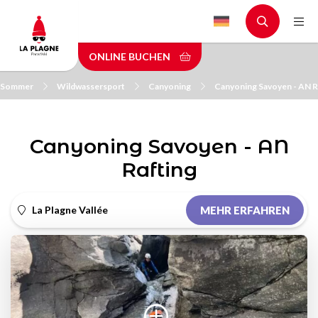
Skip
to
main
ONLINE BUCHEN
content
m Sommer
Wildwassersport
Canyoning
Canyoning Savoyen - AN R
Canyoning Savoyen - AN
Rafting
La Plagne Vallée
MEHR ERFAHREN