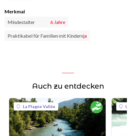
Merkmal
Mindestalter
6 Jahre
Praktikabel für Familien mit Kindern
ja
Auch zu entdecken
La Plagne Vallée
La Pl