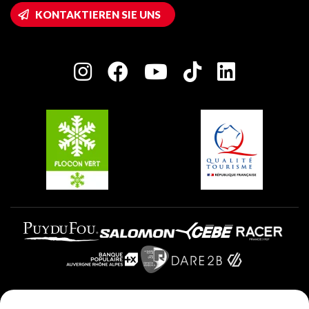
Wifi-Zugang
KONTAKTIEREN SIE UNS
Plagne 1800
Haus der Eigentümer
Plagne Bellecôte
Presseraum
Plagne Centre
Charta der Engagierten Akteure
Plagne Soleil
Gruppen und Seminare
Belle Plagne
Plagne Villages
Plagne Aime 2000