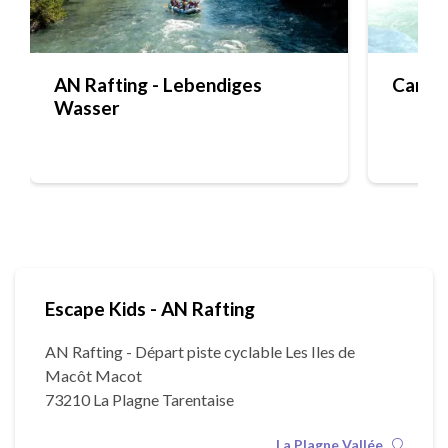
AN Rafting - Lebendiges
Canora
Wasser
Escape Kids - AN Rafting
AN Rafting - Départ piste cyclable Les Iles de
Macôt Macot
73210 La Plagne Tarentaise
La Plagne Vallée