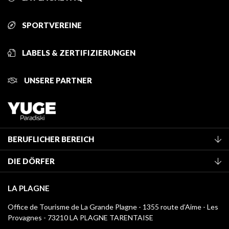
SPORTVEREINE
LABELS & ZERTIFIZIERUNGEN
UNSERE PARTNER
BERUFLICHER BEREICH
Mitglied des Fremdenverkehrsamtes werden
DIE DÖRFER
Klassifizierung von Möbeln
La Plagne Vallée
Kurtaxe
LA PLAGNE
Montchavin - Les Coches
Mediathek
Office de Tourisme de La Grande Plagne - 1355 route d’Aime - Les
Champagny-en-Vanoise
Provagnes - 73210 LA PLAGNE TARENTAISE
Logos La Plagne
Montalbert