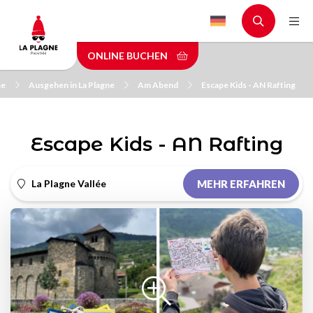
Skip
to
main
ONLINE BUCHEN
content
e
Ausgehen in La Plagne
Am Abend
Escape Kids - AN Rafting
Escape Kids - AN Rafting
La Plagne Vallée
MEHR ERFAHREN