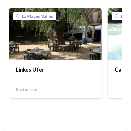
La Plagne Vallée
La Pl
Linkes Ufer
Canora
Restaurant