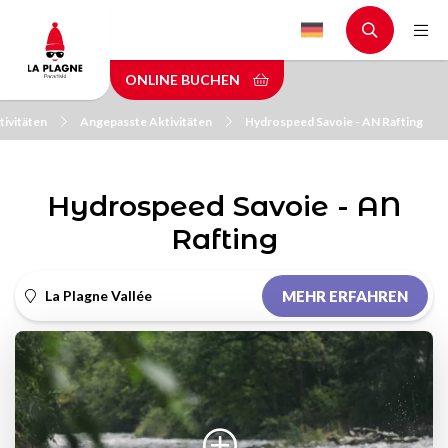
Skip
to
main
ONLINE BUCHEN
content
tivitäten
Angepasste Aktivitäten
Hydrospeed Savoie - AN Rafting
Hydrospeed Savoie - AN
Rafting
La Plagne Vallée
MEHR ERFAHREN