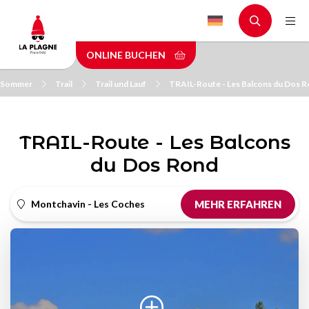
Skip
to
main
ONLINE BUCHEN
content
m Sommer
Trail
Trail und Lauf
TRAIL-Route - Les Balcons du Dos 
TRAIL-Route - Les Balcons
du Dos Rond
Montchavin - Les Coches
MEHR ERFAHREN