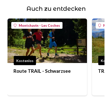
Auch zu entdecken
Montchavin - Les Coches
Mont
Kostenlos
Koste
Route TRAIL - Schwarzsee
TRAIL-