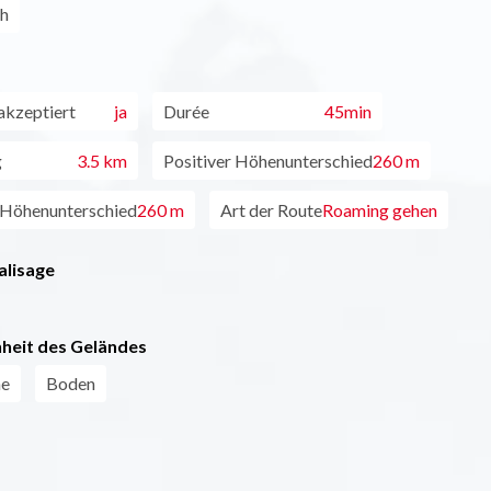
ch
akzeptiert
ja
Durée
45min
g
3.5 km
Positiver Höhenunterschied
260 m
 Höhenunterschied
260 m
Art der Route
Roaming gehen
alisage
heit des Geländes
ne
Boden