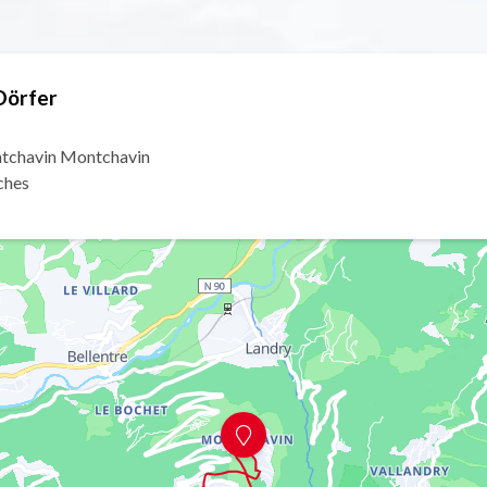
Dörfer
ntchavin Montchavin
ches