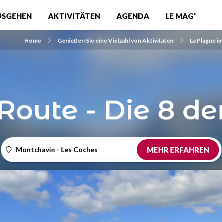
USGEHEN
AKTIVITÄTEN
AGENDA
LE MAG'
Home
Genießen Sie eine Vielzahl von Aktivitäten
La Plagne 
oute - Die 8 de
Montchavin - Les Coches
MEHR ERFAHREN