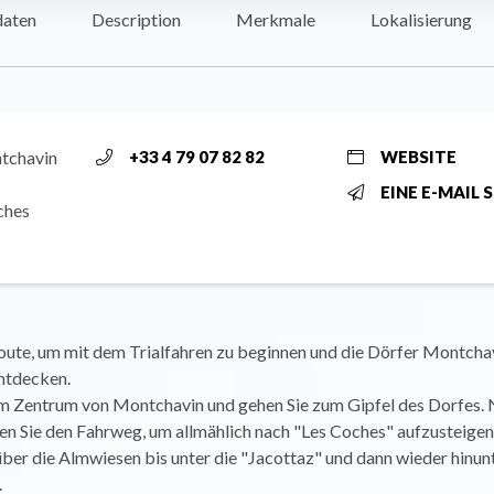
daten
Description
Merkmale
Lokalisierung
tchavin
+33 4 79 07 82 82
WEBSITE
EINE E-MAIL 
ches
oute, um mit dem Trialfahren zu beginnen und die Dörfer Montcha
ntdecken.
 im Zentrum von Montchavin und gehen Sie zum Gipfel des Dorfes.
n Sie den Fahrweg, um allmählich nach "Les Coches" aufzusteigen
über die Almwiesen bis unter die "Jacottaz" und dann wieder hinun
.