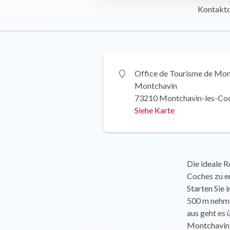
Kontakt
Office de Tourisme de Mon
Montchavin
73210 Montchavin-les-Co
Siehe Karte
Die ideale R
Coches zu e
Starten Sie
500 m nehme
aus geht es 
Montchavin