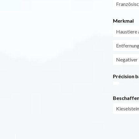
Französis
Merkmal
Haustiere 
Entfernun
Negativer
Précision b
Beschaffen
Kieselstei