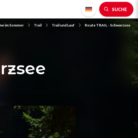
SUCHE
gne im Sommer
Trail
Trail und Lauf
Route TRAIL - Schwarzsee
rzsee