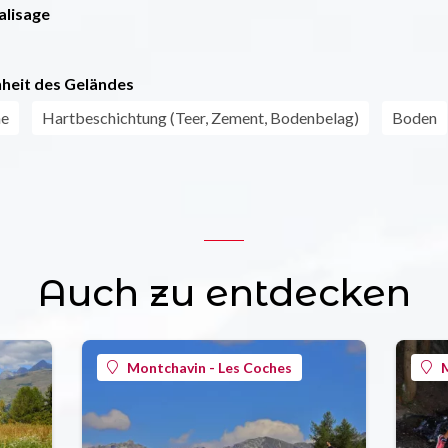
alisage
heit des Geländes
ne
Hartbeschichtung (Teer, Zement, Bodenbelag)
Boden
Auch zu entdecken
Montchavin - Les Coches
M