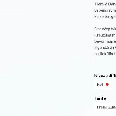
Tieren! Dana
Lebensraum,
Eiszeiten ge
Der Weg wird
Kreuzung mit
bevor man ei
legendären 
zurückführt.
Niveau diff
Rot
Tarife
Freier Zug