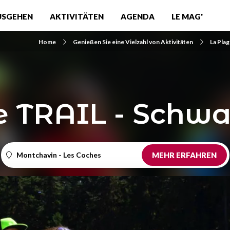
USGEHEN
AKTIVITÄTEN
AGENDA
LE MAG'
Home
Genießen Sie eine Vielzahl von Aktivitäten
La Pla
e TRAIL - Schwa
Montchavin - Les Coches
MEHR ERFAHREN