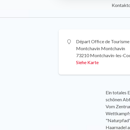
Kontakt
Départ Office de Tourisme
Montchavin Montchavin
73210 Montchavin-les-Co
Siehe Karte
Ein totales
schönen Abfa
Vom Zentrum
Wettkampfs 
"Naturpfad",
Haarnadel an