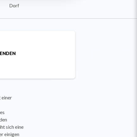
Dorf
SENDEN
 einer
es
 den
ht sich eine
er einigen