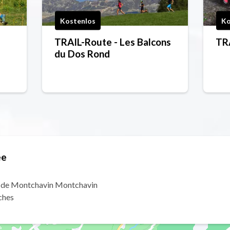
Kostenlos
Ko
TRAIL-Route - Les Balcons
TRA
du Dos Rond
ee
e de Montchavin Montchavin
ches