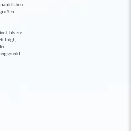
 natürlichen
 großen
nnt, bis zur
t folgt,
der
gangspunkt