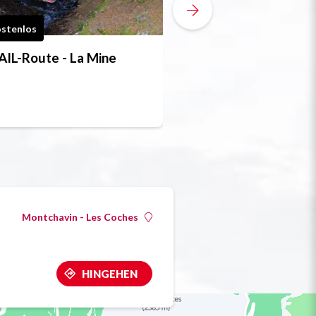
stenlos
Kostenlos
IL-Route - La Mine
TRAIL-Route - Les
du Dos Rond
Montchavin - Les Coches
HINGEHEN