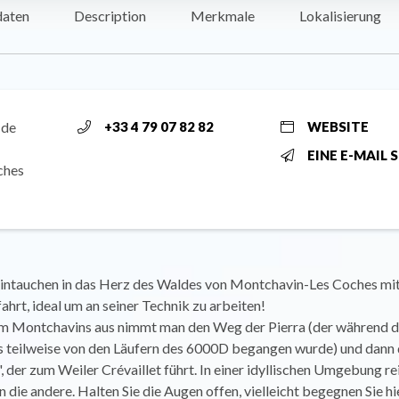
daten
Description
Merkmale
Lokalisierung
 de
+33 4 79 07 82 82
WEBSITE
EINE E-MAIL 
ches
 Eintauchen in das Herz des Waldes von Montchavin-Les Coches mit
hrt, ideal um an seiner Technik zu arbeiten!
 Montchavins aus nimmt man den Weg der Pierra (der während d
teilweise von den Läufern des 6000D begangen wurde) und dann
 der zum Weiler Crévaillet führt. In einer idyllischen Umgebung rei
 die andere. Halten Sie die Augen offen, vielleicht begegnen Sie hi