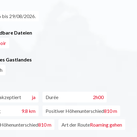
 bis 29/08/2026.
dbare Dateien
oir
es Gastlandes
ch
akzeptiert
ja
Durée
2h00
g
9.8 km
Positiver Höhenunterschied
810 m
 Höhenunterschied
810 m
Art der Route
Roaming gehen