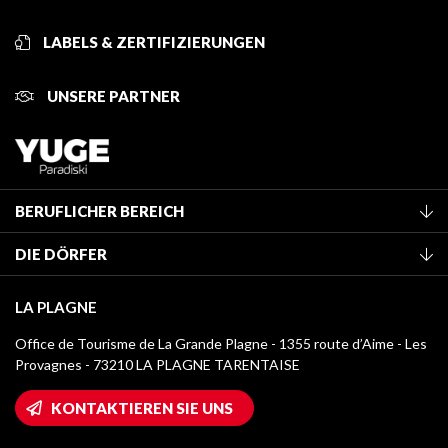
LABELS & ZERTIFIZIERUNGEN
UNSERE PARTNER
BERUFLICHER BEREICH
Mitglied des Fremdenverkehrsamtes werden
DIE DÖRFER
Klassifizierung von Möbeln
La Plagne Vallée
Kurtaxe
LA PLAGNE
Champagny-en-Vanoise
Mediathek
Office de Tourisme de La Grande Plagne - 1355 route d’Aime - Les
Montchavin - Les Coches
Provagnes - 73210 LA PLAGNE TARENTAISE
Logos La Plagne
Montalbert
Wifi-Zugang
KONTAKTIEREN SIE UNS
Plagne 1800
Haus der Eigentümer
Plagne Bellecôte