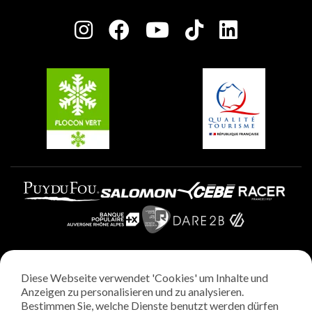
Presseraum
Plagne Centre
Charta der Engagierten Akteure
Plagne Soleil
Gruppen und Seminare
Belle Plagne
Plagne Villages
Plagne Aime 2000
Diese Webseite verwendet 'Cookies' um Inhalte und
Rechtliche Hinweise
Anzeigen zu personalisieren und zu analysieren.
Datenschutzrichtlinie
Bestimmen Sie, welche Dienste benutzt werden dürfen