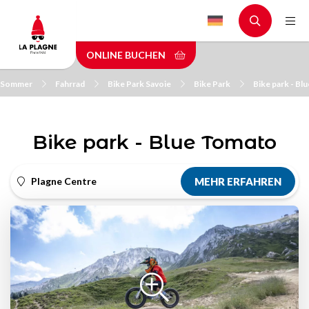
Skip
to
main
ONLINE BUCHEN
content
m Sommer
Fahrrad
Bike Park Savoie
Bike Park
Bike park - Bl
Bike park - Blue Tomato
Plagne Centre
MEHR ERFAHREN