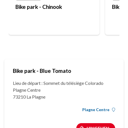
Bike park - Chinook
Bike p
Bike park - Blue Tomato
Lieu de départ : Sommet du télésiège Colorado
Plagne Centre
73210 La Plagne
Plagne Centre