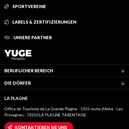
SPORTVEREINE
LABELS & ZERTIFIZIERUNGEN
UNSERE PARTNER
BERUFLICHER BEREICH
Mitglied des Fremdenverkehrsamtes werden
DIE DÖRFER
Klassifizierung von Möbeln
La Plagne Vallée
Kurtaxe
LA PLAGNE
Montchavin - Les Coches
Mediathek
Office de Tourisme de La Grande Plagne - 1355 route d’Aime - Les
Champagny-en-Vanoise
Provagnes - 73210 LA PLAGNE TARENTAISE
Logos La Plagne
Montalbert
Wifi-Zugang
KONTAKTIEREN SIE UNS
Plagne 1800