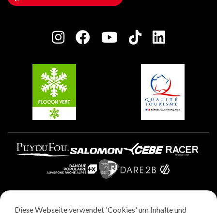
Haus der Eigentümer
Plagne Bellecôte
Presseraum
Plagne Centre
Charta der Engagierten Akteure
Plagne Soleil
Gruppen und Seminare
Belle Plagne
Plagne Aime 2000
Plagne Villages
Diese Webseite verwendet 'Cookies' um Inhalte und
Rechtliche Hinweise