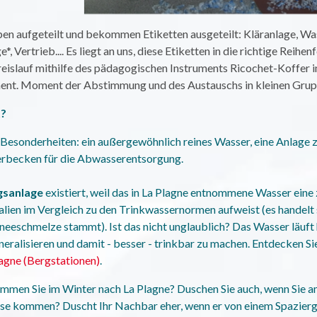
en aufgeteilt und bekommen Etiketten ausgeteilt: Kläranlage, Wa
, Vertrieb.... Es liegt an uns, diese Etiketten in die richtige Reihe
reislauf mithilfe des pädagogischen Instruments Ricochet-Koffer 
ment. Moment der Abstimmung und des Austauschs in kleinen Grup
t?
i Besonderheiten: ein außergewöhnlich reines Wasser, eine Anlage 
erbecken für die Abwasserentsorgung.
ngsanlage
existiert, weil das in La Plagne entnommene Wasser eine
lien im Vergleich zu den Trinkwassernormen aufweist (es handelt 
neeschmelze stammt). Ist das nicht unglaublich? Das Wasser läuft 
ineralisieren und damit - besser - trinkbar zu machen. Entdecken S
lagne (Bergstationen)
.
mmen Sie im Winter nach La Plagne? Duschen Sie auch, wenn Sie 
se kommen? Duscht Ihr Nachbar eher, wenn er von einem Spazie