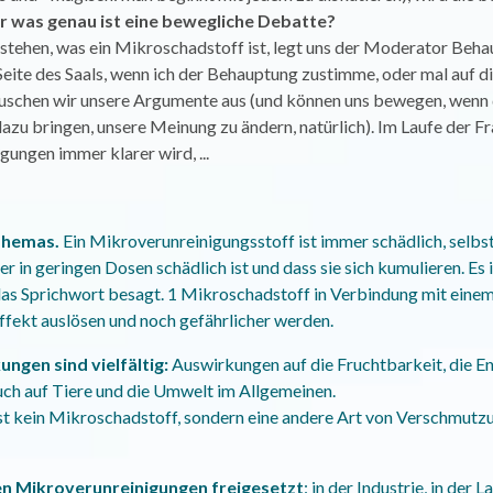
r was genau ist eine bewegliche Debatte?
stehen, was ein Mikroschadstoff ist, legt uns der Moderator Behau
Seite des Saals, wenn ich der Behauptung zustimme, oder mal auf die
auschen wir unsere Argumente aus (und können uns bewegen, wenn
azu bringen, unsere Meinung zu ändern, natürlich). Im Laufe der F
ungen immer klarer wird, ...
Themas.
Ein Mikroverunreinigungsstoff ist immer schädlich, selbst i
r in geringen Dosen schädlich ist und dass sie sich kumulieren. Es i
 das Sprichwort besagt. 1 Mikroschadstoff in Verbindung mit eine
fekt auslösen und noch gefährlicher werden.
ngen sind vielfältig:
Auswirkungen auf die Fruchtbarkeit, die En
auch auf Tiere und die Umwelt im Allgemeinen.
st kein Mikroschadstoff, sondern eine andere Art von Verschmutz
n Mikroverunreinigungen freigesetzt
: in der Industrie, in der 