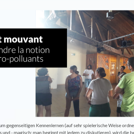
um gegenseitigen Kennenlernen (auf sehr spielerische Weise ordn
und - magisch: man beginnt mit jedem zu diskutieren), wird die b