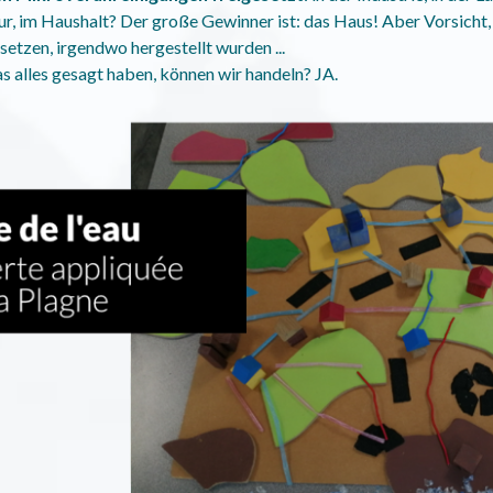
r, im Haushalt? Der große Gewinner ist: das Haus! Aber Vorsicht, w
isetzen, irgendwo hergestellt wurden ...
s alles gesagt haben, können wir handeln? JA.