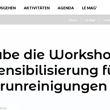
USGEHEN
AKTIVITÄTEN
AGENDA
LE MAG'
Home
Le Mag'
Ich 
abe die Worksho
ensibilisierung f
runreinigungen 
drey