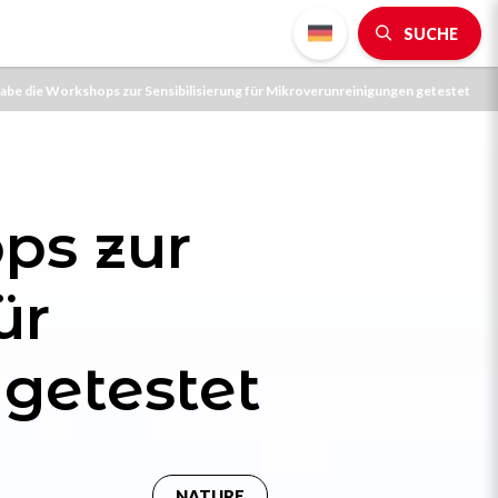
SUCHE
habe die Workshops zur Sensibilisierung für Mikroverunreinigungen getestet
ps zur
ür
getestet
NATURE