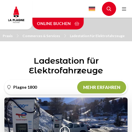
Skip
to
main
ONLINE BUCHEN
content
Praxis
Commerces & Services
Ladestation für Elektrofahrzeuge
Ladestation für
Elektrofahrzeuge
Plagne 1800
MEHR ERFAHREN