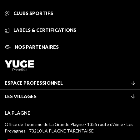
CLUBS SPORTIFS
LABELS & CERTIFICATIONS
NOS PARTENAIRES
ESPACE PROFESSIONNEL
Adhérer à l'office de tourisme
LES VILLAGES
Classement des meublés
La Plagne Vallée
Taxe de séjour
LA PLAGNE
Montchavin - Les Coches
Médiathèque
Office de Tourisme de La Grande Plagne - 1355 route d’Aime - Les
Champagny-en-Vanoise
Provagnes - 73210 LA PLAGNE TARENTAISE
Logos La Plagne
Montalbert