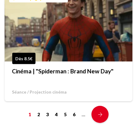
Dès 8.5€
Cinéma | "Spiderman : Brand New Day"
Séance / Projection cinéma
…
1
2
3
4
5
6