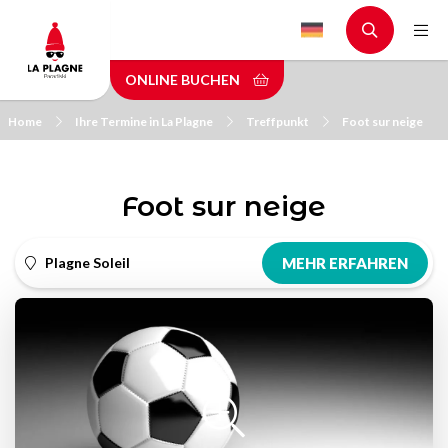
Skip
to
main
ONLINE BUCHEN
content
Home
Ihre Termine in La Plagne
Treffpunkt
Foot sur neige
Foot sur neige
Plagne Soleil
MEHR ERFAHREN