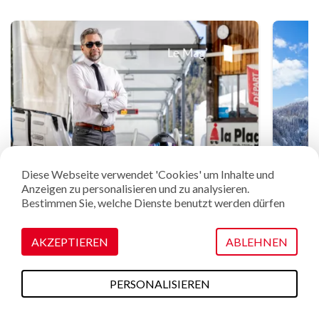
Diese Webseite verwendet 'Cookies' um Inhalte und
Anzeigen zu personalisieren und zu analysieren.
Bestimmen Sie, welche Dienste benutzt werden dürfen
AKZEPTIEREN
ABLEHNEN
PERSONALISIEREN
Unser Bob
Diesen Sommer
Pläne & Karten
Webcams
Wetter
Zugang
ist so cool wie unsere Mütze