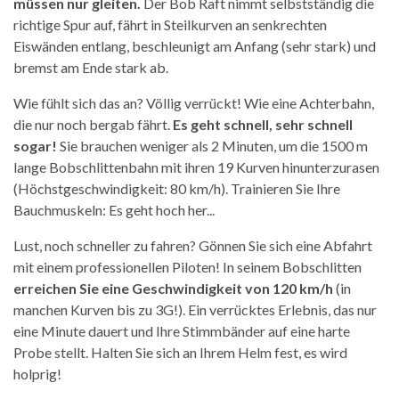
müssen nur gleiten.
Der Bob Raft nimmt selbstständig die
richtige Spur auf, fährt in Steilkurven an senkrechten
Eiswänden entlang, beschleunigt am Anfang (sehr stark) und
bremst am Ende stark ab.
Wie fühlt sich das an? Völlig verrückt! Wie eine Achterbahn,
die nur noch bergab fährt.
Es geht schnell, sehr schnell
sogar!
Sie brauchen weniger als 2 Minuten, um die 1500 m
lange Bobschlittenbahn mit ihren 19 Kurven hinunterzurasen
(Höchstgeschwindigkeit: 80 km/h). Trainieren Sie Ihre
Bauchmuskeln: Es geht hoch her...
Lust, noch schneller zu fahren? Gönnen Sie sich eine Abfahrt
mit einem professionellen Piloten! In seinem Bobschlitten
erreichen Sie eine Geschwindigkeit von 120 km/h
(in
manchen Kurven bis zu 3G!). Ein verrücktes Erlebnis, das nur
eine Minute dauert und Ihre Stimmbänder auf eine harte
Probe stellt. Halten Sie sich an Ihrem Helm fest, es wird
holprig!