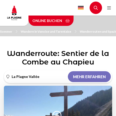
Skip
to
main
ONLINE BUCHEN
content
m Sommer
Wandern in Vanoise und Tarentaise
Wanderrouten und Spazi
Wanderroute: Sentier de la
Combe au Chapieu
La Plagne Vallée
MEHR ERFAHREN