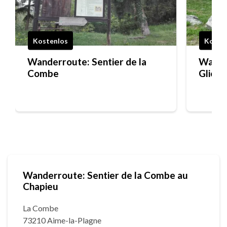
Kostenlos
Koste
Wanderroute: Sentier de la
Wander
Combe
Glière
Wanderroute: Sentier de la Combe au
Chapieu
La Combe
73210 Aime-la-Plagne