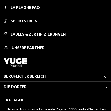
LA PLAGNE FAQ
SPORTVEREINE
LABELS & ZERTIFIZIERUNGEN
UNSERE PARTNER
BERUFLICHER BEREICH
Mitglied des Fremdenverkehrsamtes werden
DIE DÖRFER
Klassifizierung von Möbeln
La Plagne Vallée
Kurtaxe
LA PLAGNE
Montchavin - Les Coches
Mediathek
Office de Tourisme de La Grande Plagne - 1355 route d’Aime - Les
Champagny-en-Vanoise