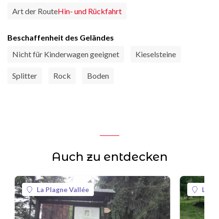
Art der Route
Hin- und Rückfahrt
Beschaffenheit des Geländes
Nicht für Kinderwagen geeignet
Kieselsteine
Splitter
Rock
Boden
Auch zu entdecken
La Plagne Vallée
La Pl