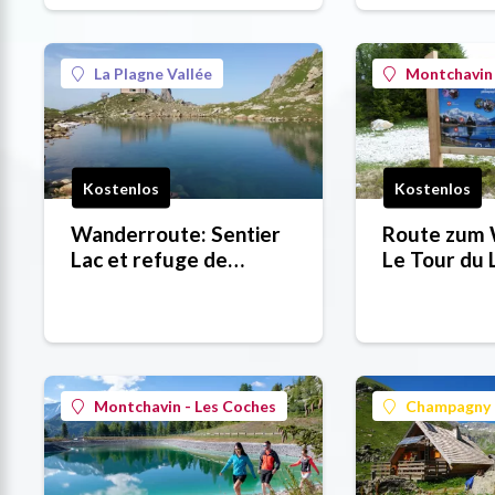
La Plagne Vallée
Montchavin 
Kostenlos
Kostenlos
Wanderroute: Sentier
Route zum 
Lac et refuge de
Le Tour du 
Presset (Pfad See und
Pierres Bla
Hütte von Presset)
Montchavin - Les Coches
Champagny 