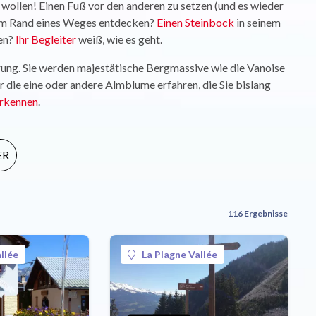
n wollen! Einen Fuß vor den anderen zu setzen (und es wieder
ß am Rand eines Weges entdecken?
Einen Steinbock
in seinem
nen?
Ihr Begleiter
weiß, wie es geht.
rung. Sie werden majestätische Bergmassive wie die Vanoise
die eine oder andere Almblume erfahren, die Sie bislang
rkennen
.
ER
116 Ergebnisse
llée
La Plagne Vallée