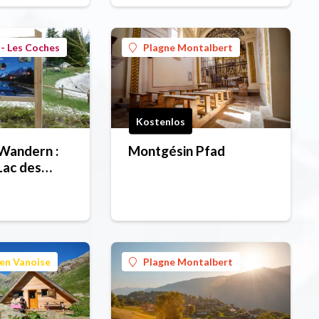
- Les Coches
Plagne Montalbert
Kostenlos
Wandern :
Montgésin Pfad
Lac des
nches
en Vanoise
Plagne Montalbert