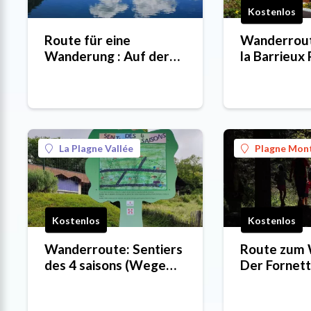
Kostenlos
Route für eine
Wanderrout
Wanderung : Auf der
la Barrieux
Entdeckung der Hütten
des Versant du Soleil in
2 oder 3 Tagen
La Plagne Vallée
Plagne Mon
Kostenlos
Kostenlos
Wanderroute: Sentiers
Route zum 
des 4 saisons (Wege
Der Fornet
der 4 Jahreszeiten)