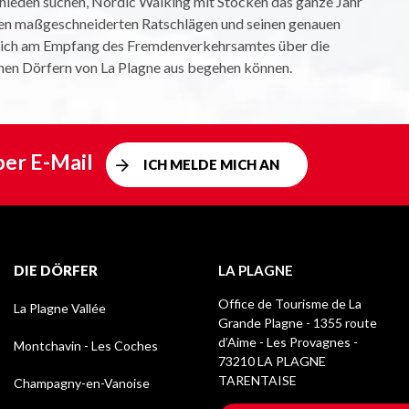
hieden suchen, Nordic Walking mit Stöcken das ganze Jahr
nen maßgeschneiderten Ratschlägen und seinen genauen
e sich am Empfang des Fremdenverkehrsamtes über die
enen Dörfern von La Plagne aus begehen können.
per E-Mail
ICH MELDE MICH AN
DIE DÖRFER
LA PLAGNE
Office de Tourisme de La
La Plagne Vallée
Grande Plagne - 1355 route
d’Aime - Les Provagnes -
Montchavin - Les Coches
73210 LA PLAGNE
TARENTAISE
Champagny-en-Vanoise