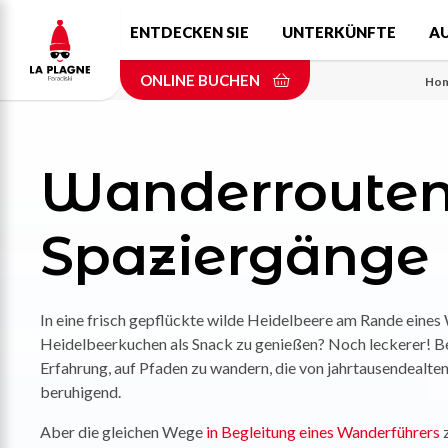
Skip
ENTDECKEN SIE
UNTERKÜNFTE
A
to
main
ONLINE BUCHEN
content
Ho
Wanderrouten
Spaziergänge
In eine frisch gepflückte wilde Heidelbeere am Rande eines 
Heidelbeerkuchen als Snack zu genießen? Noch leckerer! Bei
Erfahrung, auf Pfaden zu wandern, die von jahrtausendealten
beruhigend.
Aber die gleichen Wege
in Begleitung eines Wanderführers
z