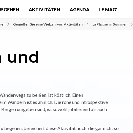
USGEHEN
AKTIVITÄTEN
AGENDA
LE MAG'
me
Genießen Sie eine Vielzahl von Aktivitäten
La Plagne im Sommer
 und
Wanderwegs zu beißen, ist köstlich. Einen
m Wandern ist es ähnlich. Die rohe und introspektive
 Bergen umgeben sind, ist sowohl jubilierend als auch
u begehen, bereichert diese Aktivität noch, die gar nicht so