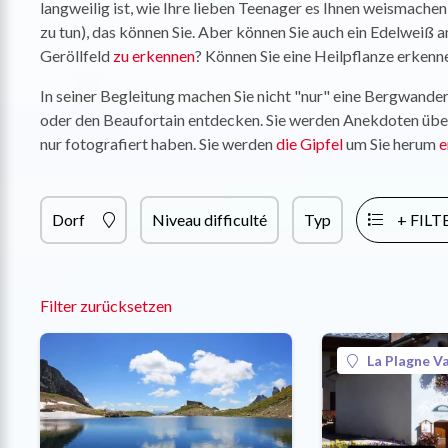
langweilig ist, wie Ihre lieben Teenager es Ihnen weismache
zu tun), das können Sie. Aber können Sie auch ein Edelwei
Geröllfeld
zu erkennen
? Können Sie eine Heilpflanze erken
In seiner Begleitung machen Sie nicht "nur" eine Bergwande
oder den Beaufortain entdecken. Sie werden Anekdoten über 
nur fotografiert haben. Sie werden
die Gipfel
um Sie herum
e
Dorf
Niveau difficulté
Typ
+ FILT
Filter zurücksetzen
La Plagne Va