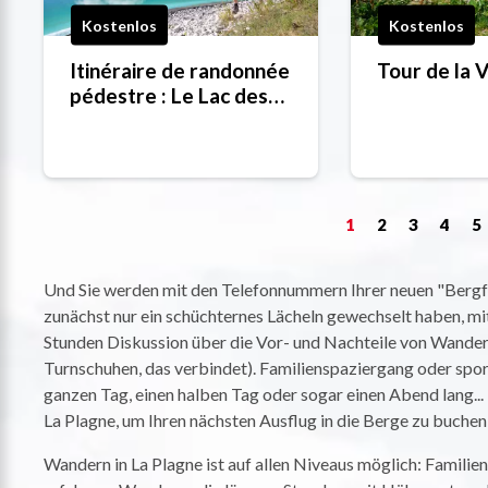
Kostenlos
Kostenlos
Itinéraire de randonnée
Tour de la 
pédestre : Le Lac des
Pierres Blanches par
l'Esselet
1
2
3
4
5
Und Sie werden mit den Telefonnummern Ihrer neuen "Bergf
zunächst nur ein schüchternes Lächeln gewechselt haben, mit
Stunden Diskussion über die Vor- und Nachteile von Wander
Turnschuhen, das verbindet). Familienspaziergang oder sport
ganzen Tag, einen halben Tag oder sogar einen Abend lang... 
La Plagne, um Ihren nächsten Ausflug in die Berge zu buchen
Wandern in La Plagne ist auf allen Niveaus möglich: Familie