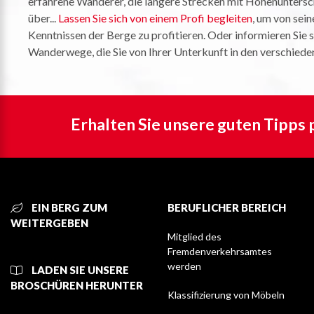
erfahrene Wanderer, die längere Strecken mit Höhenuntersc
über...
Lassen Sie sich von einem Profi begleiten
, um von sei
Kenntnissen der Berge zu profitieren. Oder informieren Si
Wanderwege, die Sie von Ihrer Unterkunft in den verschied
Erhalten Sie unsere guten Tipps 
EIN BERG ZUM
BERUFLICHER BEREICH
WEITERGEBEN
Mitglied des
Fremdenverkehrsamtes
werden
LADEN SIE UNSERE
BROSCHÜREN HERUNTER
Klassifizierung von Möbeln