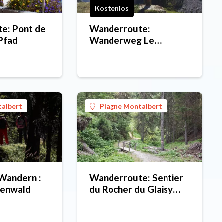
Kostenlos
e: Pont de
Wanderroute:
 Pfad
Wanderweg Le
Chapieu de Tessens
talbert
Plagne Montalbert
Wandern :
Wanderroute: Sentier
tenwald
du Rocher du Glaisy
(Pfad zum Glaisy-
Felsen)