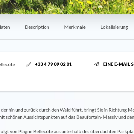
daten
Description
Merkmale
Lokalisierung
ellecôte
+33 4 79 09 02 01
EINE E-MAIL 
der hin und zurück durch den Wald führt, bringt Sie in Richtung M
 mit schönen Aussichtspunkten auf das Beaufortain-Massiv und de
folgt von Plagne Bellecôte aus unterhalb des überdachten Parkpla