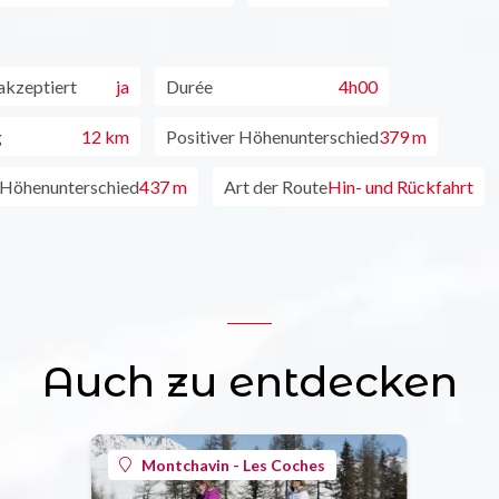
akzeptiert
ja
Durée
4h00
g
12 km
Positiver Höhenunterschied
379 m
 Höhenunterschied
437 m
Art der Route
Hin- und Rückfahrt
Auch zu entdecken
Montchavin - Les Coches