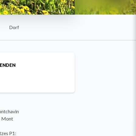
Dorf
SENDEN
ontchavin
n Mont
tzes P1: