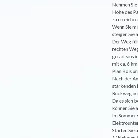
Nehmen Sie 
Höhe des Par
zu erreichen
Wenn Sie mi
steigen Sie 
Der Weg füh
rechten Weg
geradeaus in
mit ca. 6 k
Plan Bois un
Nach der An
stärkenden 
Rückweg nur
Da es sich 
können Sie 
Im Sommer w
Elektrounte
Starten Sie
1/ Nehmen S