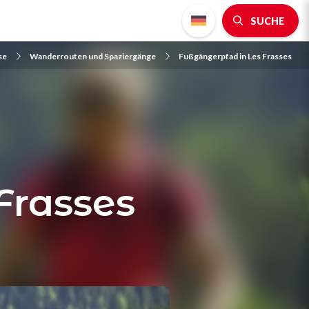
SUCHE
se
Wanderrouten und Spaziergänge
Fußgängerpfad in Les Frasses
Frasses