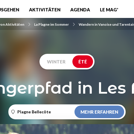
USGEHEN
AKTIVITÄTEN
AGENDA
LE MAG'
von Aktivitäten
La Plagne im Sommer
Wandern in Vanoise und Tarentai
WINTER
ÉTÉ
gerpfad in Les 
Plagne Bellecôte
MEHR ERFAHREN