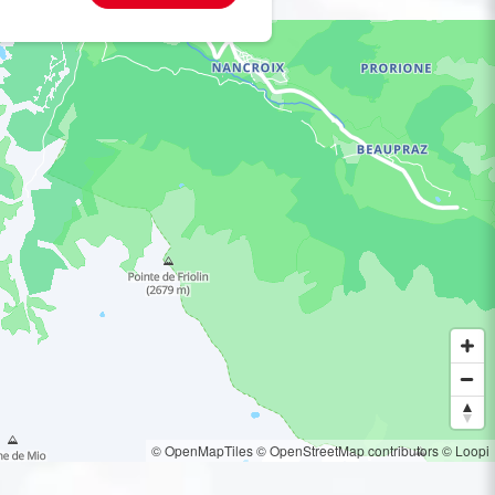
© OpenMapTiles
© OpenStreetMap contributors
© Loopi