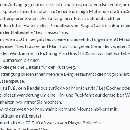
den Aufzug gegenüber dem Informationspunkt von Bellecôte, um 
kplatzes hinunterzufahren. Gehen Sie einige Meter, um die Straße
, überqueren Sie sie: Der Anfang Ihrer Route befindet sich hier.
t dem Inter-Haltestellen-Pendelbus von Plagne Centre ankommen
an der Haltestelle "Les Frasses" aus.
rt etwa 500 m bergab bis zu einem Gänsefuß: Folgen Sie 50 Minu
weiser "Les Frasses und Plan Bois" und gehen Sie an der zweiten 
 den Wald, immer in Richtung Plan Bois (1h35min von Bellecôte). 
m Fußmarsch bis nach
d die gleiche Distanz für den Rückweg.
strengung bieten Ihnen mehrere Bergrestaurants die Möglichkeit 
Essenspause.
 zu Fuß, kein Pendelbus zurück von Montchavin / Les Coches oder
bei dieser Wanderung um eine Hin- und Rückfahrt auf demselben W
anhalten, wo immer Sie möchten.
ird der Weg von Mountainbikern und Mountainbikern mit
rstützung mitbenutzt.
 unterhalb des EDF-Kraftwerks von Plagne Bellecôte.
ie den befahrbaren Weg.