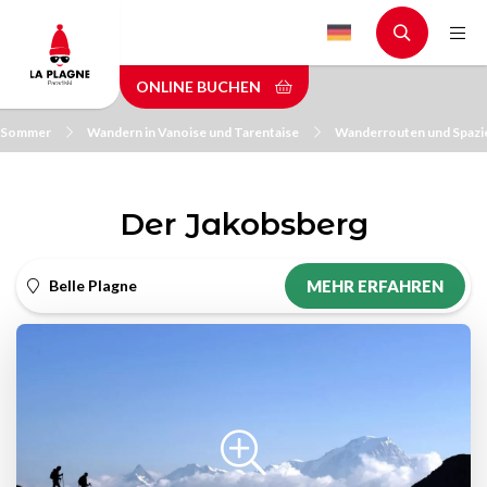
Skip
to
main
ONLINE BUCHEN
content
m Sommer
Wandern in Vanoise und Tarentaise
Wanderrouten und Spazi
Der Jakobsberg
Belle Plagne
MEHR ERFAHREN