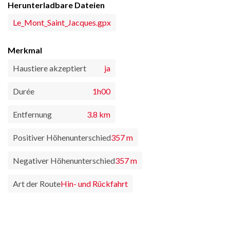
Herunterladbare Dateien
Le_Mont_Saint_Jacques.gpx
Merkmal
Haustiere akzeptiert
ja
Durée
1h00
Entfernung
3.8 km
Positiver Höhenunterschied
357 m
Negativer Höhenunterschied
357 m
Art der Route
Hin- und Rückfahrt