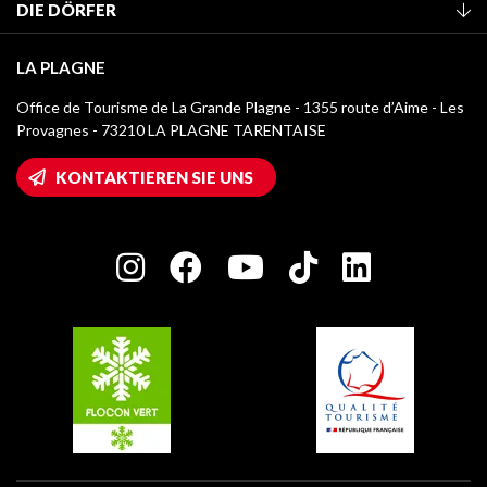
DIE DÖRFER
Klassifizierung von Möbeln
La Plagne Vallée
Kurtaxe
LA PLAGNE
Montchavin - Les Coches
Mediathek
Office de Tourisme de La Grande Plagne - 1355 route d’Aime - Les
Champagny-en-Vanoise
Provagnes - 73210 LA PLAGNE TARENTAISE
Logos La Plagne
Montalbert
Wifi-Zugang
KONTAKTIEREN SIE UNS
Plagne 1800
Haus der Eigentümer
Plagne Bellecôte
Presseraum
Plagne Centre
Charta der Engagierten Akteure
Plagne Soleil
Gruppen und Seminare
Belle Plagne
Plagne Villages
Plagne Aime 2000