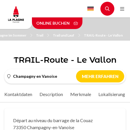
Skip
to
main
ONLINE BUCHEN
content
lagne im Sommer
Trail
Trail und Lauf
TRAIL-Route - Le Vallon
TRAIL-Route - Le Vallon
Champagny en Vanoise
MEHR ERFAHREN
Kontaktdaten
Description
Merkmale
Lokalisierung
Départ au niveau du barrage de la Couaz
73350 Champagny-en-Vanoise