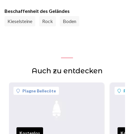
Beschaffenheit des Geländes
Kieselsteine
Rock
Boden
Auch zu entdecken
Plagne Bellecôte
Plag
Kostenlos
Koste