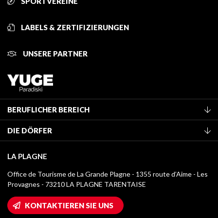
SPORTVEREINE
LABELS & ZERTIFIZIERUNGEN
UNSERE PARTNER
BERUFLICHER BEREICH
Mitglied des Fremdenverkehrsamtes werden
DIE DÖRFER
Klassifizierung von Möbeln
La Plagne Vallée
Kurtaxe
LA PLAGNE
Montchavin - Les Coches
Mediathek
Office de Tourisme de La Grande Plagne - 1355 route d’Aime - Les
Champagny-en-Vanoise
Provagnes - 73210 LA PLAGNE TARENTAISE
Logos La Plagne
Montalbert
Wifi-Zugang
KONTAKTIEREN SIE UNS
Plagne 1800
Haus der Eigentümer