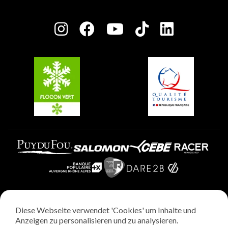
Plagne Bellecôte
Presseraum
Plagne Centre
Charta der Engagierten Akteure
Plagne Soleil
Gruppen und Seminare
Belle Plagne
Plagne Villages
Plagne Aime 2000
Diese Webseite verwendet 'Cookies' um Inhalte und
Rechtliche Hinweise
Anzeigen zu personalisieren und zu analysieren.
Datenschutzrichtlinie