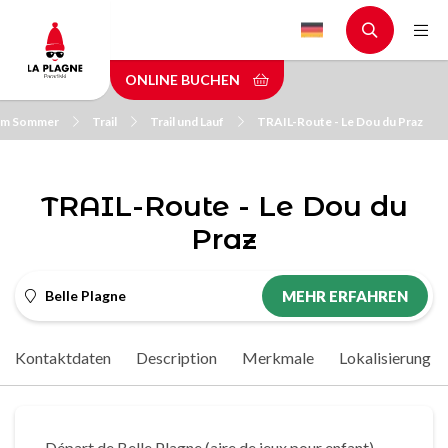
Skip
to
main
ONLINE BUCHEN
content
 im Sommer
Trail
Trail und Lauf
TRAIL-Route - Le Dou du Praz
TRAIL-Route - Le Dou du
Praz
Belle Plagne
MEHR ERFAHREN
Kontaktdaten
Description
Merkmale
Lokalisierung
Départ de Belle Plagne (aire de jeux pour enfant)