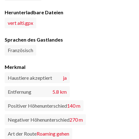
Herunterladbare Dateien
vert alti.gpx
Sprachen des Gastlandes
Französisch
Merkmal
Haustiere akzeptiert
ja
Entfernung
5.8 km
Positiver Höhenunterschied
140 m
Negativer Höhenunterschied
270 m
Art der Route
Roaming gehen