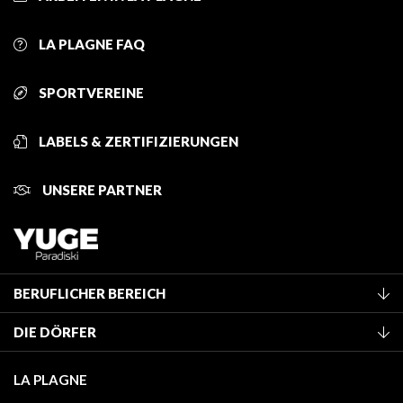
LA PLAGNE FAQ
SPORTVEREINE
LABELS & ZERTIFIZIERUNGEN
UNSERE PARTNER
BERUFLICHER BEREICH
Mitglied des Fremdenverkehrsamtes werden
DIE DÖRFER
Klassifizierung von Möbeln
La Plagne Vallée
Kurtaxe
LA PLAGNE
Montchavin - Les Coches