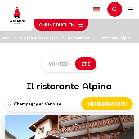
Skip
to
main
ONLINE BUCHEN
content
Home
Ausgehen in La Plagne
Restaurants
Il ristorante Alpina
WINTER
ÉTÉ
Il ristorante Alpina
Champagny en Vanoise
MEHR ERFAHREN