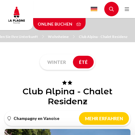
Skip
to
main
ONLINE BUCHEN
content
den Sie Ihre Unterkunft
Wohnheime
Club Alpina - Chalet Residenz
WINTER
ÉTÉ
Club Alpina - Chalet
Residenz
Champagny en Vanoise
MEHR ERFAHREN