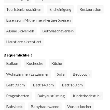
Touristenbroschüren
Endreinigung
Restauration
Essen zum Mitnehmen/Fertige Speisen
Alpine Skiverleih
Bettwäscheverleih
Haustiere akzeptiert
Bequemlichkeit
Balkon
Kochecke
Küche
Wohnzimmer/Esszimmer
Sofa
Bedcouch
Bett 90 cm
Bett 140 cm
Bett 160 cm
Etagenbetten
Babyausrüstung
Kinderhochstuhl
Babybett
Babybadewanne
Wasserkocher