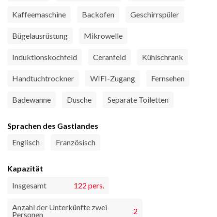
Kaffeemaschine
Backofen
Geschirrspüler
Bügelausrüstung
Mikrowelle
Induktionskochfeld
Ceranfeld
Kühlschrank
Handtuchtrockner
WIFI-Zugang
Fernsehen
Badewanne
Dusche
Separate Toiletten
Sprachen des Gastlandes
Englisch
Französisch
Kapazität
Insgesamt
122 pers.
Anzahl der Unterkünfte zwei
2
Personen