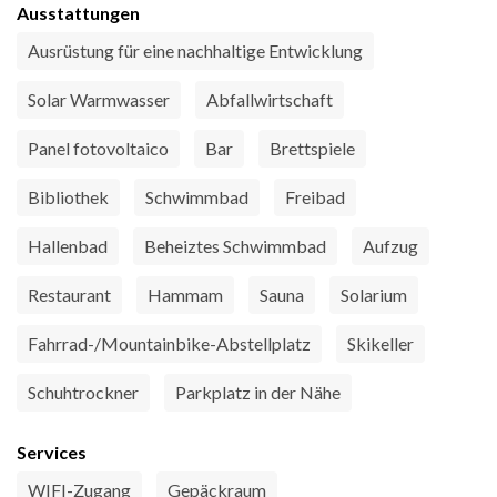
Ausstattungen
Ausrüstung für eine nachhaltige Entwicklung
Solar Warmwasser
Abfallwirtschaft
Panel fotovoltaico
Bar
Brettspiele
Bibliothek
Schwimmbad
Freibad
Hallenbad
Beheiztes Schwimmbad
Aufzug
Restaurant
Hammam
Sauna
Solarium
Fahrrad-/Mountainbike-Abstellplatz
Skikeller
Schuhtrockner
Parkplatz in der Nähe
Services
WIFI-Zugang
Gepäckraum