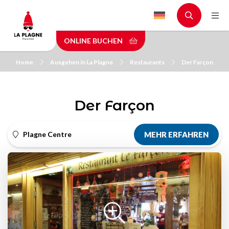
Skip
to
main
ONLINE BUCHEN
content
Home
Ausgehen in La Plagne
Restaurants
Der Farçon
Der Farçon
Plagne Centre
MEHR ERFAHREN