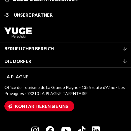
UNSERE PARTNER
BERUFLICHER BEREICH
Mitglied des Fremdenverkehrsamtes werden
DIE DÖRFER
Klassifizierung von Möbeln
La Plagne Vallée
Kurtaxe
LA PLAGNE
Montchavin - Les Coches
Mediathek
Office de Tourisme de La Grande Plagne - 1355 route d’Aime - Les
Champagny-en-Vanoise
Provagnes - 73210 LA PLAGNE TARENTAISE
Logos La Plagne
Montalbert
Wifi-Zugang
KONTAKTIEREN SIE UNS
Plagne 1800
Haus der Eigentümer
Plagne Bellecôte
Presseraum
Plagne Centre
Charta der Engagierten Akteure