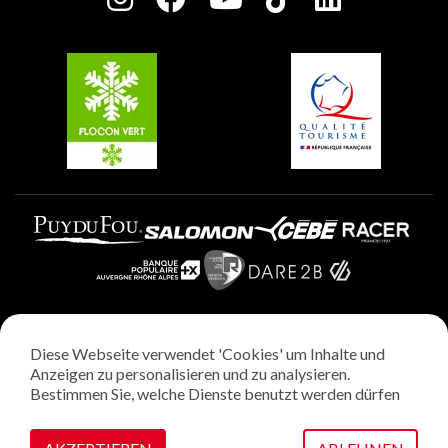
Plagne Soleil
Gruppen und Seminare
Belle Plagne
Plagne Villages
Plagne Aime 2000
Diese Webseite verwendet 'Cookies' um Inhalte und
Rechtliche Hinweise
Anzeigen zu personalisieren und zu analysieren.
Datenschutzrichtlinie
Bestimmen Sie, welche Dienste benutzt werden dürfen
Regie: StudioJuillet
Verwaltung von Cookies