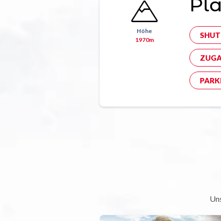
Pla
Höhe
SHUT
1970m
ZUGA
PARK
Uns