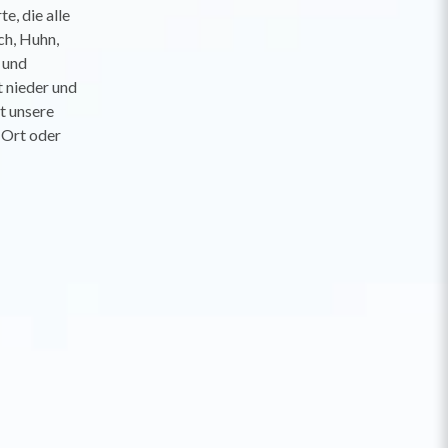
e, die alle
ch, Huhn,
 und
 nieder und
t unsere
 Ort oder