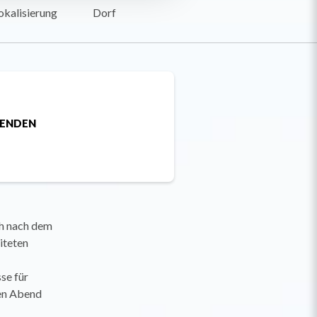
okalisierung
Dorf
SENDEN
ch nach dem
iteten
se für
den Abend