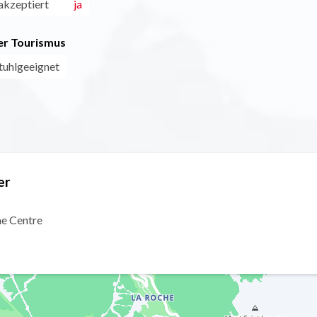
akzeptiert
ja
r Tourismus
stuhlgeeignet
er
ne Centre