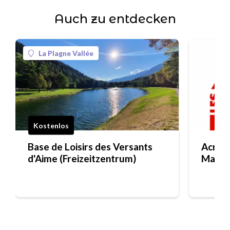
Auch zu entdecken
La Plagne Vallée
Kostenlos
Base de Loisirs des Versants
Acro B
d'Aime (Freizeitzentrum)
Macot