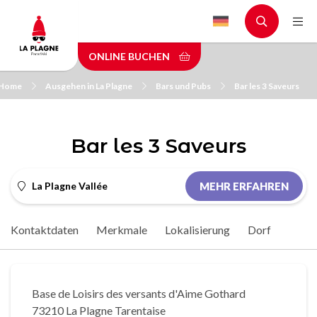
Skip
to
main
ONLINE BUCHEN
content
Home
Ausgehen in La Plagne
Bars und Pubs
Bar les 3 Saveurs
Bar les 3 Saveurs
La Plagne Vallée
MEHR ERFAHREN
Kontaktdaten
Merkmale
Lokalisierung
Dorf
Base de Loisirs des versants d'Aime Gothard
73210 La Plagne Tarentaise