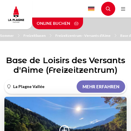
Skip
to
main
ONLINE BUCHEN
content
m Sommer
Freizeitbasen
Freizeitzentrum - Versants d'Aime
Base d
Base de Loisirs des Versants
d'Aime (Freizeitzentrum)
La Plagne Vallée
MEHR ERFAHREN