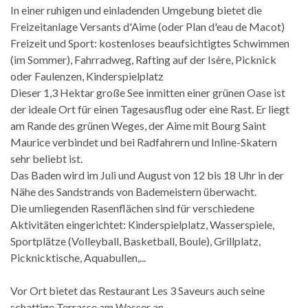
In einer ruhigen und einladenden Umgebung bietet die
Freizeitanlage Versants d'Aime (oder Plan d'eau de Macot)
Freizeit und Sport: kostenloses beaufsichtigtes Schwimmen
(im Sommer), Fahrradweg, Rafting auf der Isère, Picknick
oder Faulenzen, Kinderspielplatz
Dieser 1,3 Hektar große See inmitten einer grünen Oase ist
der ideale Ort für einen Tagesausflug oder eine Rast. Er liegt
am Rande des grünen Weges, der Aime mit Bourg Saint
Maurice verbindet und bei Radfahrern und Inline-Skatern
sehr beliebt ist.
Das Baden wird im Juli und August von 12 bis 18 Uhr in der
Nähe des Sandstrands von Bademeistern überwacht.
Die umliegenden Rasenflächen sind für verschiedene
Aktivitäten eingerichtet: Kinderspielplatz, Wasserspiele,
Sportplätze (Volleyball, Basketball, Boule), Grillplatz,
Picknicktische, Aquabullen,...
Vor Ort bietet das Restaurant Les 3 Saveurs auch seine
schattige Terrasse am Wasser an.