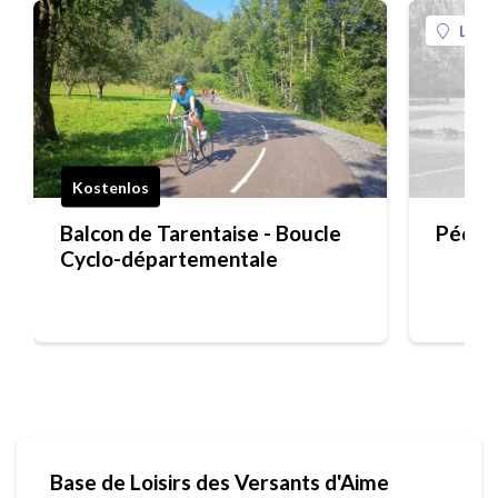
La Pl
Kostenlos
Balcon de Tarentaise - Boucle
Pédal
Cyclo-départementale
Base de Loisirs des Versants d'Aime