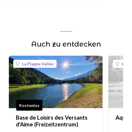
Auch zu entdecken
La Plagne Vallée
La Pl
Kostenlos
Base de Loisirs des Versants
Aquab
d'Aime (Freizeitzentrum)