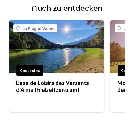
Auch zu entdecken
La Plagne Vallée
La Pl
Kostenlos
Koste
Base de Loisirs des Versants
Mounta
d'Aime (Freizeitzentrum)
der Is
und ch