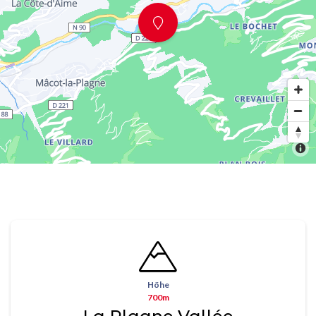
Höhe
700m