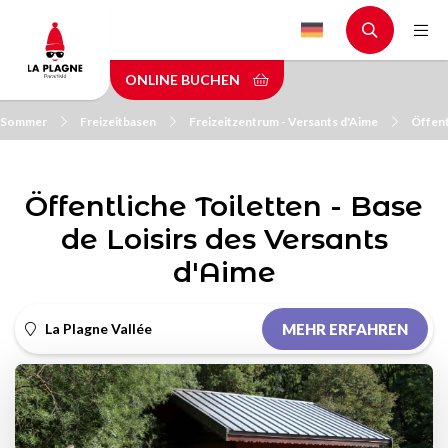
Skip
to
main
ONLINE BUCHEN
content
m Sommer
Freizeitbasen
Freizeitzentrum - Versants d'Aime
Öffent
Öffentliche Toiletten - Base
de Loisirs des Versants
d'Aime
La Plagne Vallée
MEHR ERFAHREN