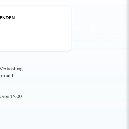
SENDEN
e Verkostung
irm und
s von 19:00