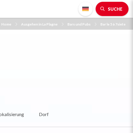
SUCHE
Home
Ausgehen in La Plagne
Bars und Pubs
Bar le 5 à 7siete
okalisierung
Dorf