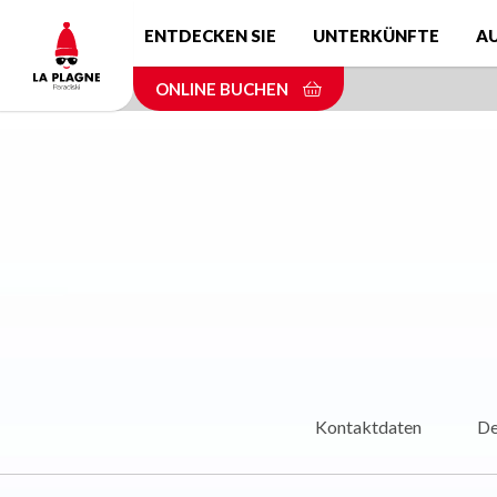
Skip
ENTDECKEN SIE
UNTERKÜNFTE
A
to
main
ONLINE BUCHEN
content
Kontaktdaten
De