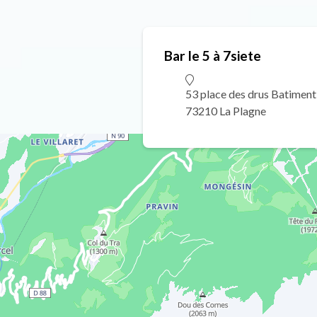
Bar le 5 à 7siete
53 place des drus Batiment
73210 La Plagne