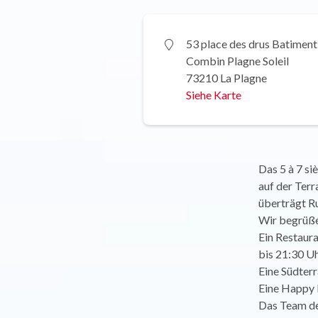
53 place des drus Batiment
Combin Plagne Soleil
73210 La Plagne
Siehe Karte
Das 5 à 7 si
auf der Ter
überträgt R
Wir begrüßen
Ein Restaura
bis 21:30 U
Eine Südterr
Eine Happy H
Das Team des