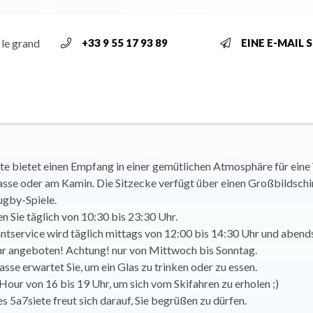
 le grand
+33 9 55 17 93 89
EINE E-MAIL 
ète bietet einen Empfang in einer gemütlichen Atmosphäre für ein
rasse oder am Kamin. Die Sitzecke verfügt über einen Großbildsch
ugby-Spiele.
 Sie täglich von 10:30 bis 23:30 Uhr.
ntservice wird täglich mittags von 12:00 bis 14:30 Uhr und abend
hr angeboten! Achtung! nur von Mittwoch bis Sonntag.
asse erwartet Sie, um ein Glas zu trinken oder zu essen.
our von 16 bis 19 Uhr, um sich vom Skifahren zu erholen ;)
 5a7siete freut sich darauf, Sie begrüßen zu dürfen.