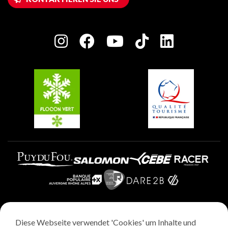
Haus der Eigentümer
Plagne Bellecôte
Presseraum
Plagne Centre
Charta der Engagierten Akteure
Plagne Soleil
Gruppen und Seminare
Belle Plagne
Plagne Villages
Plagne Aime 2000
Diese Webseite verwendet 'Cookies' um Inhalte und
Rechtliche Hinweise