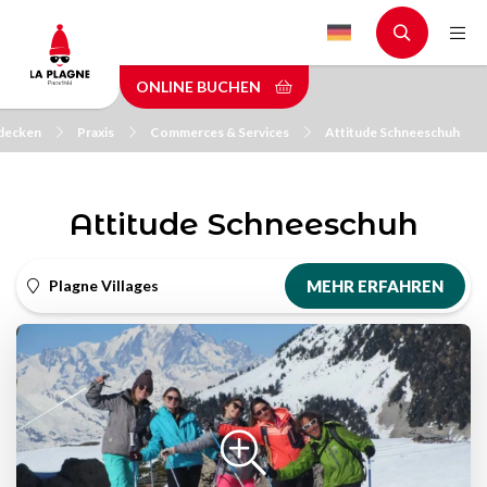
Skip
to
main
ONLINE BUCHEN
content
tdecken
Praxis
Commerces & Services
Attitude Schneeschuh
Attitude Schneeschuh
Plagne Villages
MEHR ERFAHREN