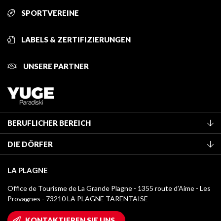
SPORTVEREINE
LABELS & ZERTIFIZIERUNGEN
UNSERE PARTNER
BERUFLICHER BEREICH
Mitglied des Fremdenverkehrsamtes werden
DIE DÖRFER
Klassifizierung von Möbeln
La Plagne Vallée
Kurtaxe
LA PLAGNE
Montchavin - Les Coches
Mediathek
Office de Tourisme de La Grande Plagne - 1355 route d’Aime - Les
Champagny-en-Vanoise
Provagnes - 73210 LA PLAGNE TARENTAISE
Logos La Plagne
Montalbert
Wifi-Zugang
KONTAKTIEREN SIE UNS
Plagne 1800