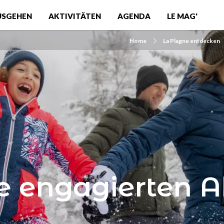
USGEHEN
AKTIVITÄTEN
AGENDA
LE MAG'
Home
La Plagne entdecken
e engagierten A