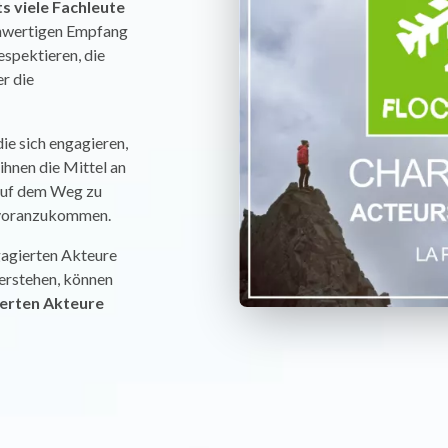
ts viele Fachleute
ochwertigen Empfang
espektieren, die
r die
 die sich engagieren,
ihnen die Mittel an
auf dem Weg zu
 voranzukommen.
ngagierten Akteure
verstehen, können
ierten Akteure