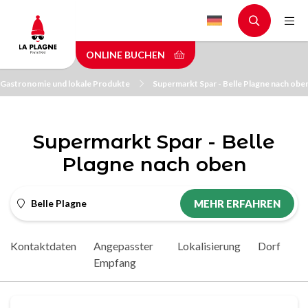
Skip
to
main
ONLINE BUCHEN
content
Gastronomie und lokale Produkte
Supermarkt Spar - Belle Plagne nach obe
Supermarkt Spar - Belle
Plagne nach oben
Belle Plagne
MEHR ERFAHREN
Kontaktdaten
Angepasster
Lokalisierung
Dorf
Empfang