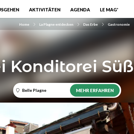
USGEHEN
AKTIVITÄTEN
AGENDA
LE MAG'
Home
La Plagne entdecken
Das Erbe
Gastronomie
i Konditorei Süß
Belle Plagne
MEHR ERFAHREN