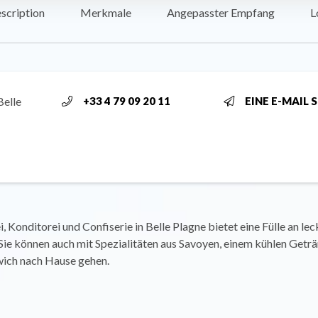
scription
Merkmale
Angepasster Empfang
L
Belle
+33 4 79 09 20 11
EINE E-MAIL 
, Konditorei und Confiserie in Belle Plagne bietet eine Fülle an le
ie können auch mit Spezialitäten aus Savoyen, einem kühlen Getr
ich nach Hause gehen.