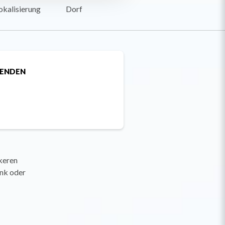
okalisierung
Dorf
SENDEN
ckeren
änk oder