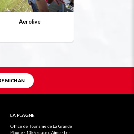
Aerolive
Bobsleigh, Skele
Einzigartig in F
DE MICH AN
LA PLAGNE
Office de Tourisme de La Grande
Plagne - 1355 route d’Aime - Les