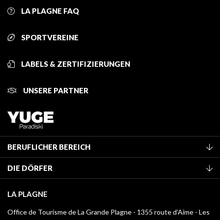
LA PLAGNE FAQ
SPORTVEREINE
LABELS & ZERTIFIZIERUNGEN
UNSERE PARTNER
BERUFLICHER BEREICH
Mitglied des Fremdenverkehrsamtes werden
DIE DÖRFER
Klassifizierung von Möbeln
La Plagne Vallée
Kurtaxe
LA PLAGNE
Champagny-en-Vanoise
Mediathek
Office de Tourisme de La Grande Plagne - 1355 route d’Aime - Les
Montchavin - Les Coches