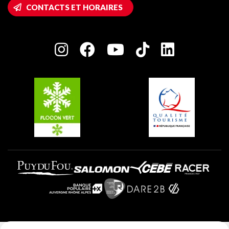
Accès Wifi
CONTACTS ET HORAIRES
Plagne 1800
Maison des Propriétaires
Plagne Bellecôte
Salle de presse
Plagne Centre
Charte des Acteurs Engagés
Plagne Soleil
Groupes et séminaires
Belle Plagne
Plagne Villages
Plagne Aime 2000