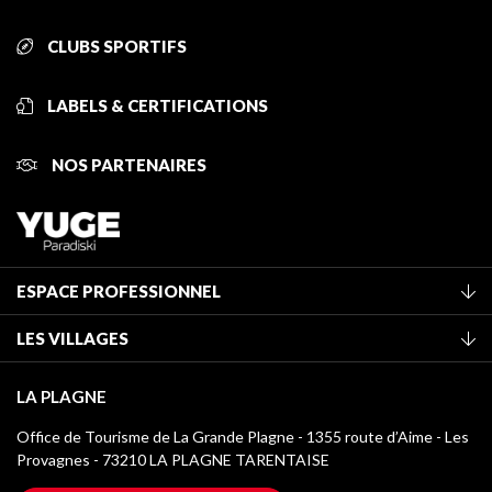
CLUBS SPORTIFS
LABELS & CERTIFICATIONS
NOS PARTENAIRES
ESPACE PROFESSIONNEL
Adhérer à l'office de tourisme
LES VILLAGES
Classement des meublés
La Plagne Vallée
Taxe de séjour
LA PLAGNE
Montchavin - Les Coches
Médiathèque
Office de Tourisme de La Grande Plagne - 1355 route d’Aime - Les
Champagny-en-Vanoise
Provagnes - 73210 LA PLAGNE TARENTAISE
Logos La Plagne
Montalbert