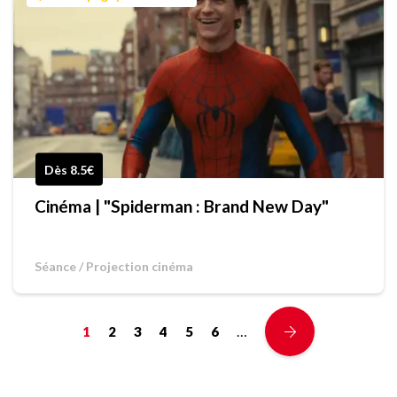
Dès 8.5€
Cinéma | "Spiderman : Brand New Day"
Séance / Projection cinéma
…
1
2
3
4
5
6