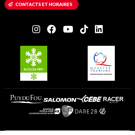
Accès Wifi
CONTACTS ET HORAIRES
Plagne 1800
Maison des Propriétaires
Plagne Bellecôte
Salle de presse
Plagne Centre
Charte des Acteurs Engagés
Plagne Soleil
Groupes et séminaires
Belle Plagne
Plagne Villages
Plagne Aime 2000