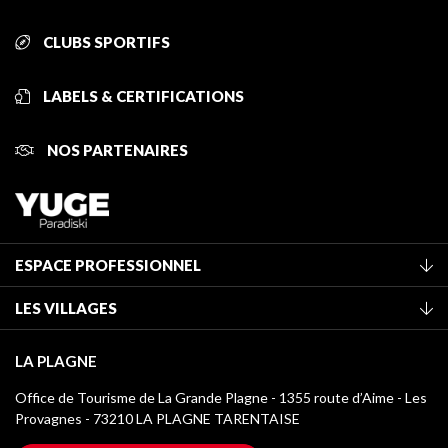
CLUBS SPORTIFS
LABELS & CERTIFICATIONS
NOS PARTENAIRES
ESPACE PROFESSIONNEL
Adhérer à l'office de tourisme
LES VILLAGES
Classement des meublés
La Plagne Vallée
Taxe de séjour
LA PLAGNE
Montchavin - Les Coches
Médiathèque
Office de Tourisme de La Grande Plagne - 1355 route d’Aime - Les
Champagny-en-Vanoise
Provagnes - 73210 LA PLAGNE TARENTAISE
Logos La Plagne
Montalbert