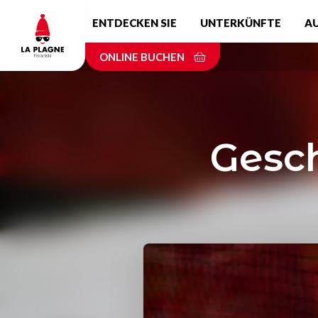
Skip
ENTDECKEN SIE
UNTERKÜNFTE
A
to
main
ONLINE BUCHEN
content
Gesch