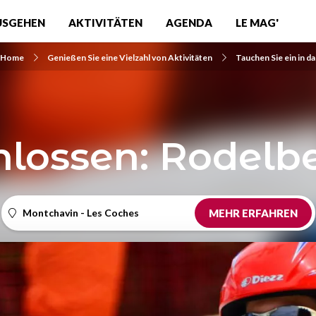
USGEHEN
AKTIVITÄTEN
AGENDA
LE MAG'
Home
Genießen Sie eine Vielzahl von Aktivitäten
Tauchen Sie ein in d
lossen: Rodelb
Montchavin - Les Coches
MEHR ERFAHREN