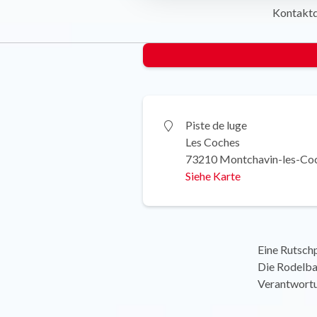
Kontakt
Piste de luge
Les Coches
73210 Montchavin-les-Co
Siehe Karte
Eine Rutschp
Die Rodelbah
Verantwortu