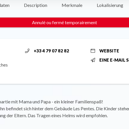
daten
Description
Merkmale
Lokalisierung
Annulé ou fermé temporairement
+33 4 79 07 82 82
WEBSITE
EINE E-MAIL 
ches
artie mit Mama und Papa - ein kleiner Familienspaß!
n befindet sich hinter dem Gebäude Les Pentes. Die Kinder stehe
ng der Eltern. Das Tragen eines Helms wird empfohlen.