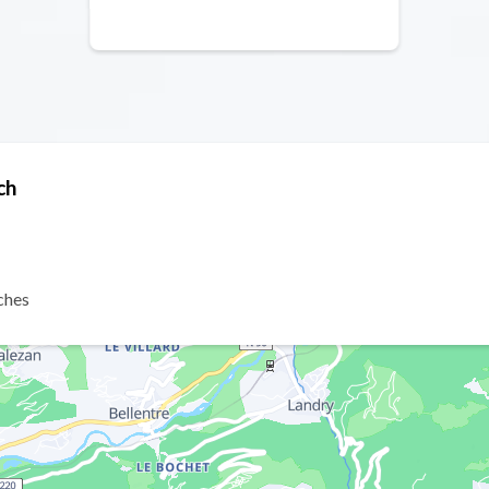
ch
ches