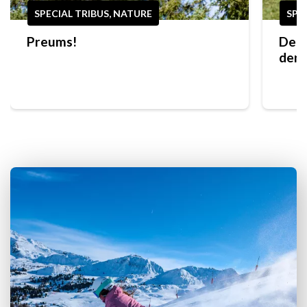
SPECIAL TRIBUS, NATURE
SPE
Preums!
Der 
den 
Plag