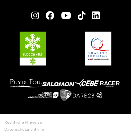
Plagne Bellecôte
Presseraum
Plagne Centre
Charta der Engagierten Akteure
Plagne Soleil
Gruppen und Seminare
Belle Plagne
Plagne Villages
Plagne Aime 2000
Rechtliche Hinweise
Datenschutzrichtlinie