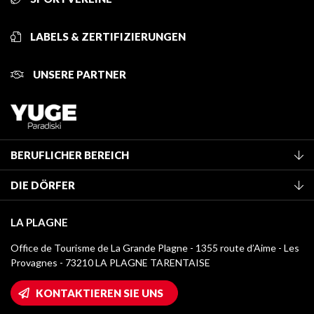
LABELS & ZERTIFIZIERUNGEN
UNSERE PARTNER
BERUFLICHER BEREICH
Mitglied des Fremdenverkehrsamtes werden
DIE DÖRFER
Klassifizierung von Möbeln
La Plagne Vallée
Kurtaxe
LA PLAGNE
Champagny-en-Vanoise
Mediathek
Office de Tourisme de La Grande Plagne - 1355 route d’Aime - Les
Montchavin - Les Coches
Provagnes - 73210 LA PLAGNE TARENTAISE
Logos La Plagne
Montalbert
Wifi-Zugang
KONTAKTIEREN SIE UNS
Plagne 1800
Haus der Eigentümer