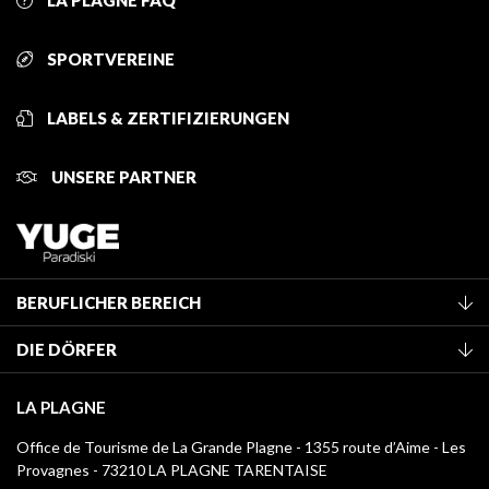
LA PLAGNE FAQ
SPORTVEREINE
LABELS & ZERTIFIZIERUNGEN
UNSERE PARTNER
BERUFLICHER BEREICH
Mitglied des Fremdenverkehrsamtes werden
DIE DÖRFER
Klassifizierung von Möbeln
La Plagne Vallée
Kurtaxe
LA PLAGNE
Champagny-en-Vanoise
Mediathek
Office de Tourisme de La Grande Plagne - 1355 route d’Aime - Les
Montchavin - Les Coches
Provagnes - 73210 LA PLAGNE TARENTAISE
Logos La Plagne
Montalbert