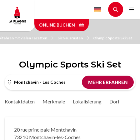
Skip
to
main
ONLINE BUCHEN
content
kifahren mit vielen Facetten
Sich ausrüsten
Olympic Sports Ski Set
Olympic Sports Ski Set
Montchavin - Les Coches
MEHR ERFAHREN
Kontaktdaten
Merkmale
Lokalisierung
Dorf
20 rue principale Montchavin
73210 Montchavin-les-Coches