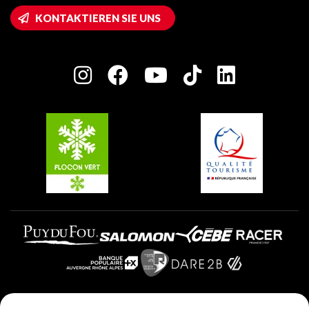
Wifi-Zugang
KONTAKTIEREN SIE UNS
Plagne 1800
Haus der Eigentümer
Plagne Bellecôte
Presseraum
Plagne Centre
Charta der Engagierten Akteure
Plagne Soleil
Gruppen und Seminare
Belle Plagne
Plagne Villages
Plagne Aime 2000