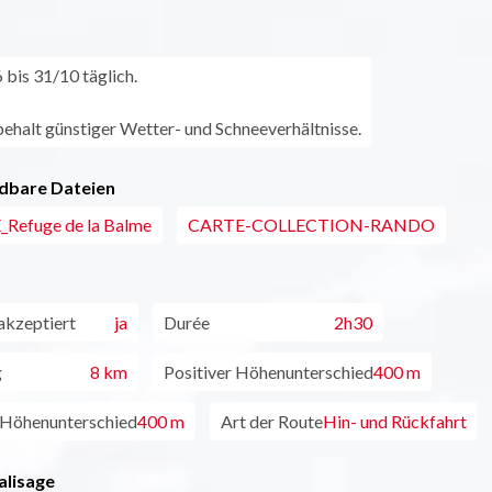
bis 31/10 täglich.
ehalt günstiger Wetter- und Schneeverhältnisse.
dbare Dateien
_Refuge de la Balme
CARTE-COLLECTION-RANDO
akzeptiert
ja
Durée
2h30
g
8 km
Positiver Höhenunterschied
400 m
 Höhenunterschied
400 m
Art der Route
Hin- und Rückfahrt
alisage