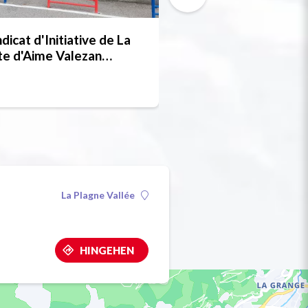
Kostenlos
dicat d'Initiative de La
Wanderroute: Sent
e d'Aime Valezan
Canaux et alpages
remdenverkehrsverein)
Fours (Pfad der Ka
Almen der Fours)
La Plagne Vallée
HINGEHEN