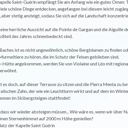
apelle Saint-Guérin empfängt Sie am Anfang wie ein gutes Omen: 
iele schöne Dinge entdecken, angefangen bei diesem leicht zugäng
 aber stetig ansteigt, sodass Sie sich auf die Landschaft konzentri
eine herrliche Aussicht auf die Pointe de Gargan und die Aiguille d
oßteil des Jahres schneebedeckt sind.
Baches ist es nicht ungewöhnlich, schöne Bergblumen zu finden od
Murmeltiere zu hören, die im Schutz der Felsen geblieben sind.
e-Hütte angekommen, werden Sie von Violaine und Léo mit regiona
erwöhnt.
t es doch, auf dieser Terrasse zu sitzen und die Pierra Menta zu be
alischen Zahn, der wie ein Leuchtturm wirkt und auf dem im Winter
ennen im Skibergsteigen stattfindet!
dass wir wieder absteigen müssen... Wie wäre es, wenn wir über N
önen Sternenhimmel auf 2000 m Höhe genießen?
latz der Kapelle Saint Guérin