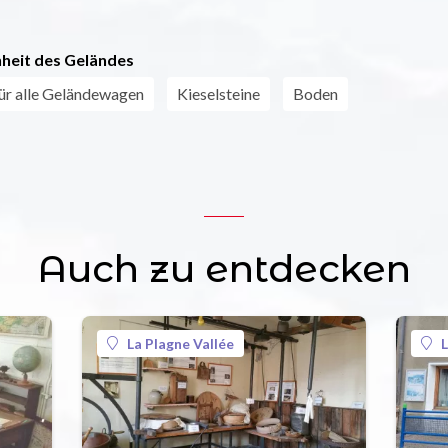
heit des Geländes
ür alle Geländewagen
Kieselsteine
Boden
Auch zu entdecken
La Plagne Vallée
L