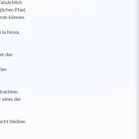
Tatsächlich
lichen Pfad,
eren können.
e la Nova,
er das
len
trachten,
 eines der
acht bleiben