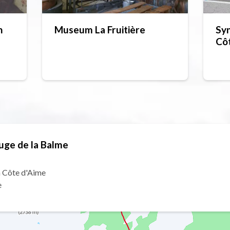
n
Museum La Fruitière
Syn
Côt
(F
uge de la Balme
a Côte d'Aime
e