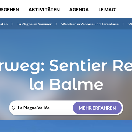
USGEHEN
AKTIVITÄTEN
AGENDA
LE MAG'
täten
La Plagne im Sommer
Wandern in Vanoise und Tarentaise
W
weg: Sentier Re
la Balme
La Plagne Vallée
MEHR ERFAHREN