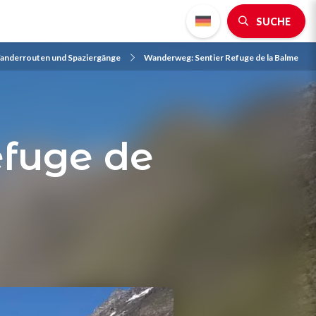
SUCHE
anderrouten und Spaziergänge
Wanderweg: Sentier Refuge de la Balme
fuge de