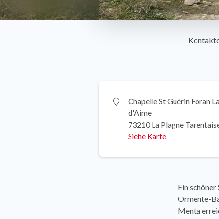
Kontakt
Chapelle St Guérin Foran L
d'Aime
73210 La Plagne Tarentais
Siehe Karte
Ein schöner 
Ormente-Bac
Menta errei