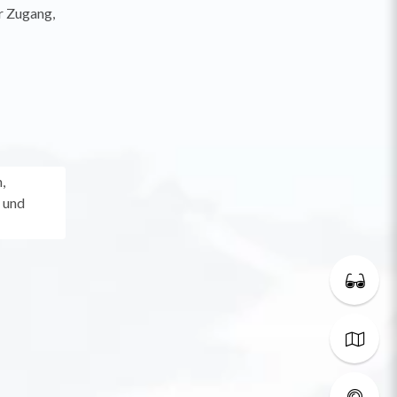
r Zugang,
,
 und