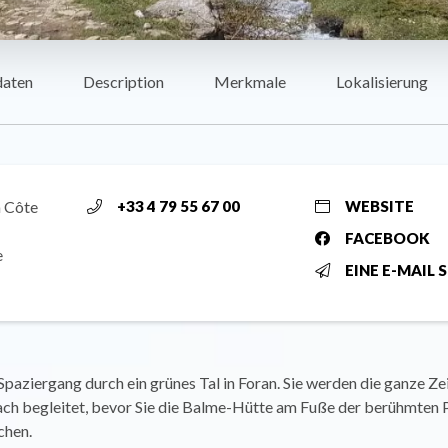
daten
Description
Merkmale
Lokalisierung
a Côte
+33 4 79 55 67 00
WEBSITE
FACEBOOK
e
EINE E-MAIL 
Spaziergang durch ein grünes Tal in Foran. Sie werden die ganze Z
h begleitet, bevor Sie die Balme-Hütte am Fuße der berühmten P
chen.