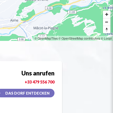
© OpenMapTiles
© OpenStreetMap contributors
© Loopi
Uns anrufen
+33 479 556 700
DAS DORF ENTDECKEN