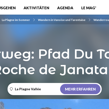
USGEHEN
AKTIVITÄTEN
AGENDA
LE MAG'
La Plagne im Sommer
Wandern in Vanoise und Tarentaise
Wanderrout
eg: Pfad Du To
oche de Janat
La Plagne Vallée
MEHR ERFAHREN