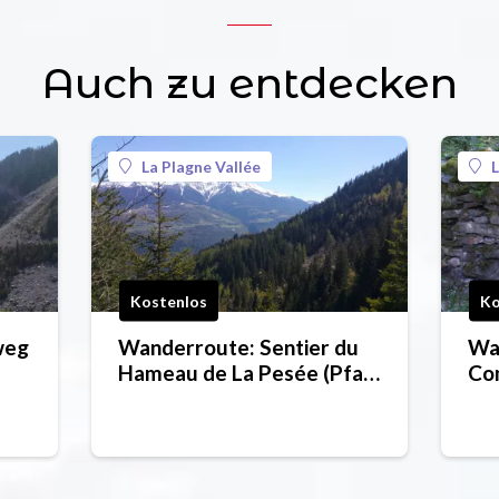
Auch zu entdecken
La Plagne Vallée
L
Kostenlos
Ko
weg
Wanderroute: Sentier du
Wan
Hameau de La Pesée (Pfad
Co
des Weilers La Pesée)
de