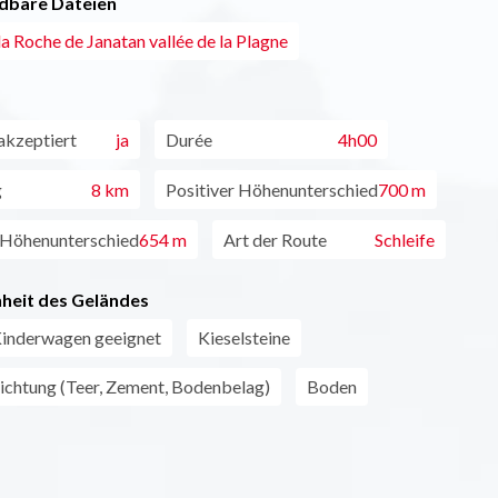
dbare Dateien
la Roche de Janatan vallée de la Plagne
akzeptiert
ja
Durée
4h00
g
8 km
Positiver Höhenunterschied
700 m
 Höhenunterschied
654 m
Art der Route
Schleife
heit des Geländes
Kinderwagen geeignet
Kieselsteine
chtung (Teer, Zement, Bodenbelag)
Boden