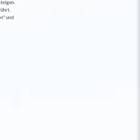
teigen.
ührt.
on" und