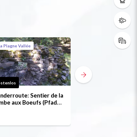
a Plagne Vallée
La Plagne Vallée
stenlos
derroute: Sentier de la
Arboretum von Te
mbe aux Boeufs (Pfad
r Combe aux Boeufs)