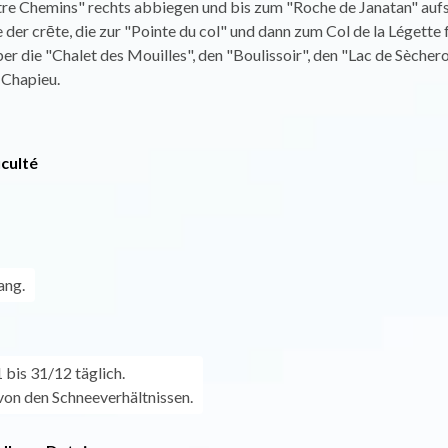
tre Chemins" rechts abbiegen und bis zum "Roche de Janatan" aufs
e der crēte, die zur "Pointe du col" und dann zum Col de la Légette f
er die "Chalet des Mouilles", den "Boulissoir", den "Lac de Sècher
 Chapieu.
iculté
ang.
bis 31/12 täglich.
on den Schneeverhältnissen.