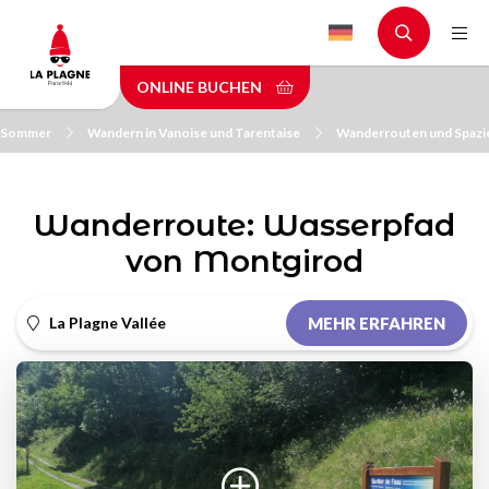
Skip
to
main
ONLINE BUCHEN
content
m Sommer
Wandern in Vanoise und Tarentaise
Wanderrouten und Spazi
Wanderroute: Wasserpfad
von Montgirod
La Plagne Vallée
MEHR ERFAHREN