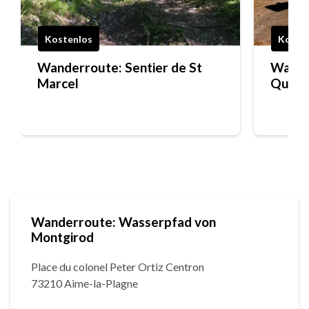
Kostenlos
Koste
Wanderroute: Sentier de St
Wande
Marcel
Quer
Wanderroute: Wasserpfad von
Montgirod
Place du colonel Peter Ortiz Centron
73210 Aime-la-Plagne