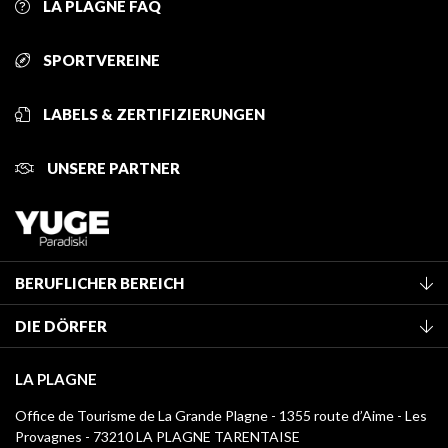
LA PLAGNE FAQ
SPORTVEREINE
LABELS & ZERTIFIZIERUNGEN
UNSERE PARTNER
BERUFLICHER BEREICH
Mitglied des Fremdenverkehrsamtes werden
DIE DÖRFER
Klassifizierung von Möbeln
La Plagne Vallée
Kurtaxe
LA PLAGNE
Montchavin - Les Coches
Mediathek
Office de Tourisme de La Grande Plagne - 1355 route d’Aime - Les
Champagny-en-Vanoise
Provagnes - 73210 LA PLAGNE TARENTAISE
Logos La Plagne