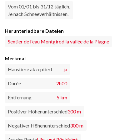
Vom 01/01 bis 31/12 täglich.
Je nach Schneeverhältnissen.
Herunterladbare Dateien
Sentier de l'eau Montgirod la vallée de la Plagne
Merkmal
Haustiere akzeptiert
ja
Durée
2h00
Entfernung
5 km
Positiver Höhenunterschied
300 m
Negativer Höhenunterschied
300 m
Art der Route
Hin- und Rückfahrt