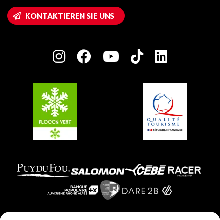
Montalbert
Wifi-Zugang
KONTAKTIEREN SIE UNS
Plagne 1800
Haus der Eigentümer
Plagne Bellecôte
Presseraum
Plagne Centre
Charta der Engagierten Akteure
Plagne Soleil
Gruppen und Seminare
Belle Plagne
Plagne Villages
Plagne Aime 2000