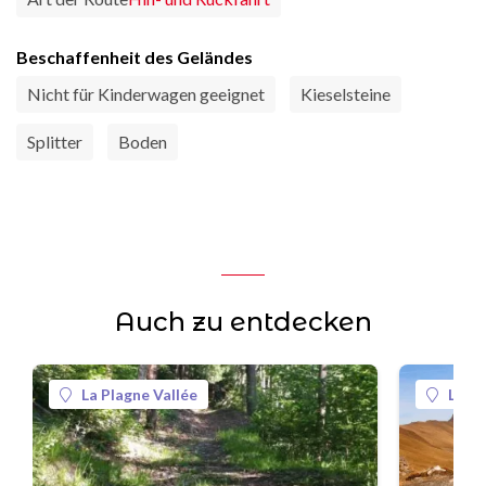
Beschaffenheit des Geländes
Nicht für Kinderwagen geeignet
Kieselsteine
Splitter
Boden
Auch zu entdecken
La Plagne Vallée
La Pl